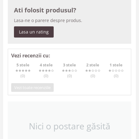
Ati folosit produsul?
Lasa-ne o parere despre produs.
Lasa un rating
Vezi recenzii cu:
5 stele
4 stele
3 stele
2 stele
1 stele
(0
)
(0
)
(0
)
(0
)
(0
)
Vezi toate recenziile
Nici o postare găsită