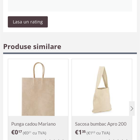
Lasa un rating
Produse similare
Punga cadou Mariano
Sacosa bumbac Apro 200
g
€
0
€
1
17
35
(
€
0
cu TVA)
(
€
1
cu TVA)
21
63