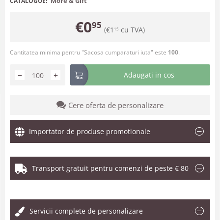
More & Gift
CATALOGUE:
€
0
95
(
€
1
cu TVA)
15
Cantitatea minima pentru "Sacosa cumparaturi iuta" este
100
.
−
+
Adaugati in cos
Cere oferta de personalizare
Importator de produse promotionale
Transport gratuit pentru comenzi de peste € 80
.
Servicii complete de personalizare