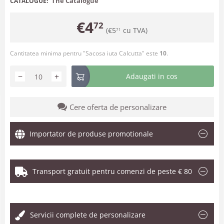
The Catalogue
CATALOGUE:
€
4
72
(
€
5
cu TVA)
71
Cantitatea minima pentru "Sacosa iuta Calcutta" este
10
.
−
+
Adaugati in cos
Cere oferta de personalizare
Importator de produse promotionale
Transport gratuit pentru comenzi de peste € 80
.
Servicii complete de personalizare