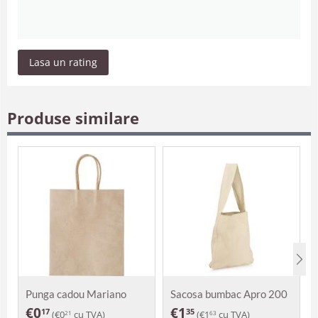
Lasa un rating
Produse similare
Punga cadou Mariano
Sacosa bumbac Apro 200
g
€
0
€
1
17
35
(
€
0
cu TVA)
(
€
1
cu TVA)
21
63