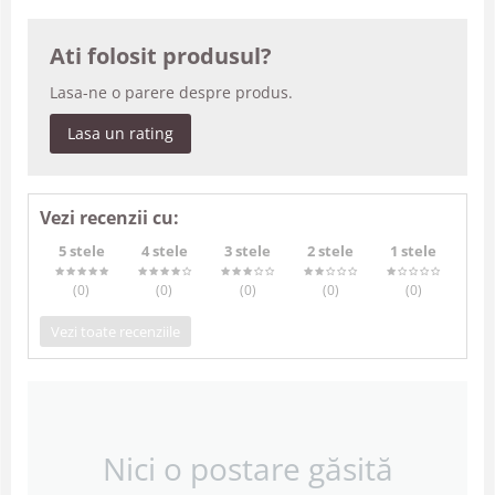
Ati folosit produsul?
Lasa-ne o parere despre produs.
Lasa un rating
Vezi recenzii cu:
5 stele
4 stele
3 stele
2 stele
1 stele
(0
)
(0
)
(0
)
(0
)
(0
)
Vezi toate recenziile
Nici o postare găsită