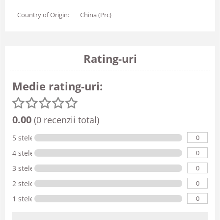
Country of Origin:
China (Prc)
Rating-uri
Medie rating-uri:
0.00
(0 recenzii total)
0
5 stele
0
4 stele
0
3 stele
0
2 stele
0
1 stele