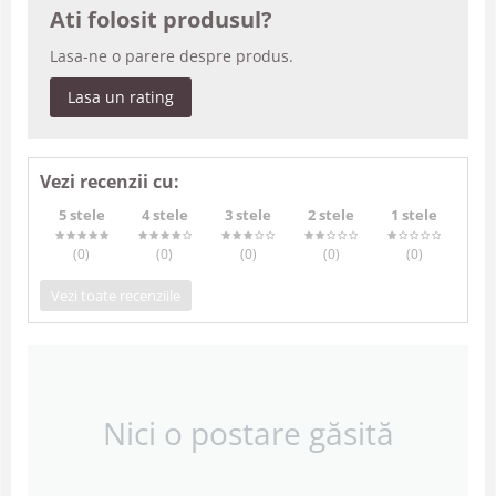
Ati folosit produsul?
Lasa-ne o parere despre produs.
Lasa un rating
Vezi recenzii cu:
5 stele
4 stele
3 stele
2 stele
1 stele
(0
)
(0
)
(0
)
(0
)
(0
)
Vezi toate recenziile
Nici o postare găsită