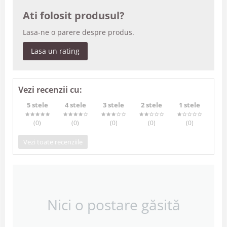
Ati folosit produsul?
Lasa-ne o parere despre produs.
Lasa un rating
Vezi recenzii cu:
5 stele
4 stele
3 stele
2 stele
1 stele
(0
)
(0
)
(0
)
(0
)
(0
)
Vezi toate recenziile
Nici o postare găsită