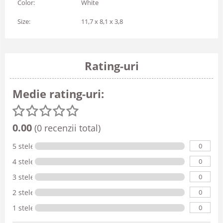
Color:
White
Size:
11,7 x 8,1 x 3,8
Rating-uri
Medie rating-uri:
0.00
(0 recenzii total)
0
5 stele
0
4 stele
0
3 stele
0
2 stele
0
1 stele