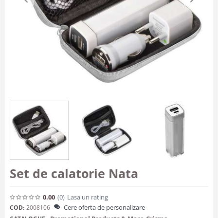
Set de calatorie Nata
0.00
(0
)
Lasa un rating
Cere oferta de personalizare
COD:
2008106