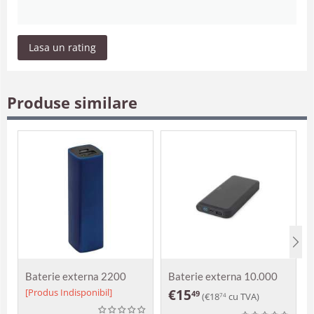
Lasa un rating
Produse similare
Baterie externa 2200
Baterie externa 10.000
mAh Togo
mAh wireless 15 w
[Produs Indisponibil]
€
15
49
(
€
18
cu TVA)
74
Becker