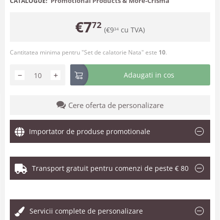
Promotional Products & More-Crisma
CATALOGUE:
€
7
72
(
€
9
cu TVA)
34
Cantitatea minima pentru "Set de calatorie Nata" este
10
.
−
+
Adaugati in cos
Cere oferta de personalizare
Importator de produse promotionale
Transport gratuit pentru comenzi de peste € 80
.
Servicii complete de personalizare