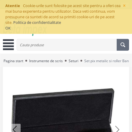
×
Atentie
Cookie-urile sunt folosite pe acest site pentru a oferi cea
mai buna experienta pentru utilizator. Daca veti continua, vom
presupune ca sunteti de acord sa primiti cookie-uri de pe acest
site.
Politica de confidentialitate
OK
Pagina start
Instrumente de scris
Seturi
Set pix metalic si roller Bank