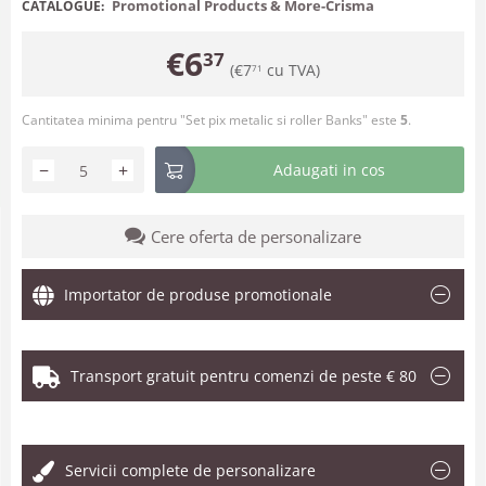
Promotional Products & More-Crisma
CATALOGUE:
€
6
37
(
€
7
cu TVA)
71
Cantitatea minima pentru "Set pix metalic si roller Banks" este
5
.
−
+
Adaugati in cos
Cere oferta de personalizare
Importator de produse promotionale
Transport gratuit pentru comenzi de peste € 80
.
Servicii complete de personalizare