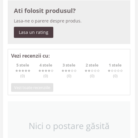
Ati folosit produsul?
Lasa-ne o parere despre produs.
Lasa un rating
Vezi recenzii cu:
5 stele
4 stele
3 stele
2 stele
1 stele
(0
)
(0
)
(0
)
(0
)
(0
)
Vezi toate recenziile
Nici o postare găsită