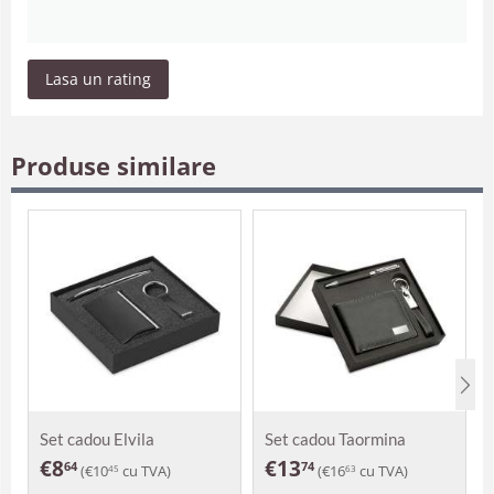
Lasa un rating
Produse similare
Set cadou Elvila
Set cadou Taormina
€
8
€
13
64
74
(
€
10
cu TVA)
(
€
16
cu TVA)
45
63