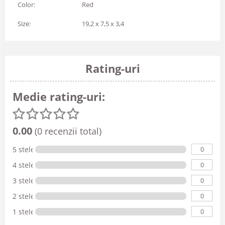
Color:
Red
Size:
19,2 x 7,5 x 3,4
Rating-uri
Medie rating-uri:
0.00
(0 recenzii total)
0
5 stele
0
4 stele
0
3 stele
0
2 stele
0
1 stele