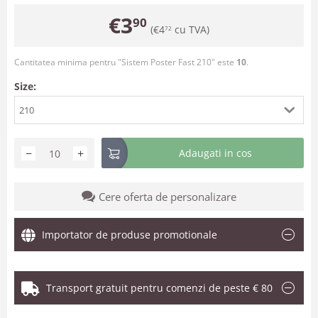
€
3
90
(
€
4
cu TVA)
72
Cantitatea minima pentru "Sistem Poster Fast 210" este
10
.
Size:
210
−
+
Adaugati in cos
Cere oferta de personalizare
Importator de produse promotionale
Transport gratuit pentru comenzi de peste € 80
.