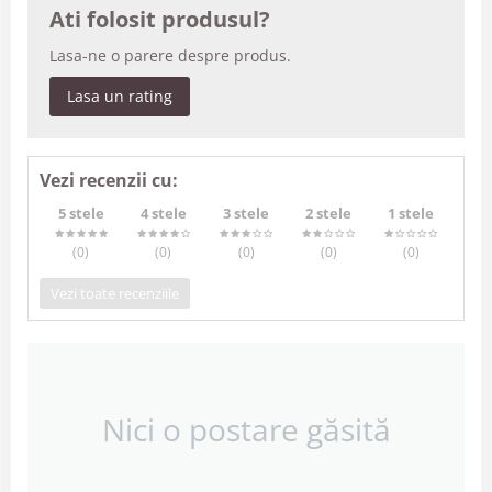
Ati folosit produsul?
Lasa-ne o parere despre produs.
Lasa un rating
Vezi recenzii cu:
5 stele
4 stele
3 stele
2 stele
1 stele
(0
)
(0
)
(0
)
(0
)
(0
)
Vezi toate recenziile
Nici o postare găsită