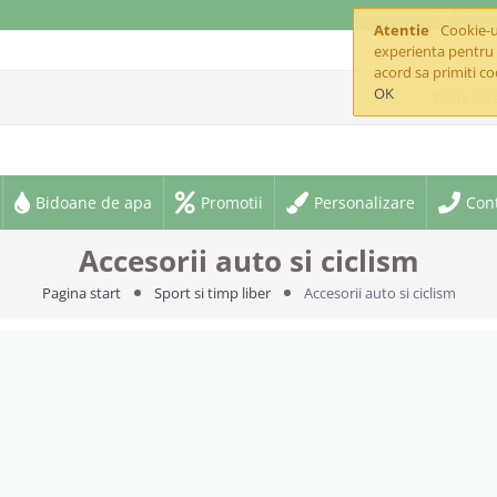
offic
Atentie
Cookie-ur
experienta pentru 
acord sa primiti co
OK
Toate cate
Bidoane de apa
Promotii
Personalizare
Con
Accesorii auto si ciclism
Pagina start
Sport si timp liber
Accesorii auto si ciclism