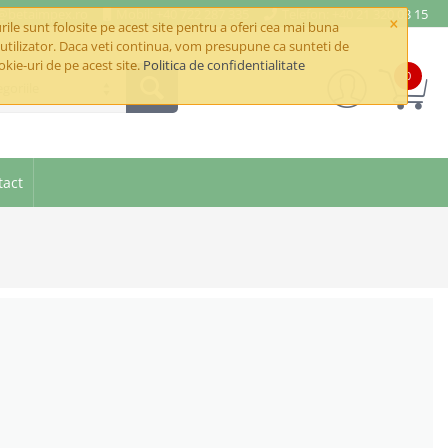
e@betaimpex.ro
Mobil: +40 722 287 335
Telefon: +40 21 320 03 15
×
ile sunt folosite pe acest site pentru a oferi cea mai buna
utilizator. Daca veti continua, vom presupune ca sunteti de
okie-uri de pe acest site.
Politica de confidentialitate
0
goriile
tact