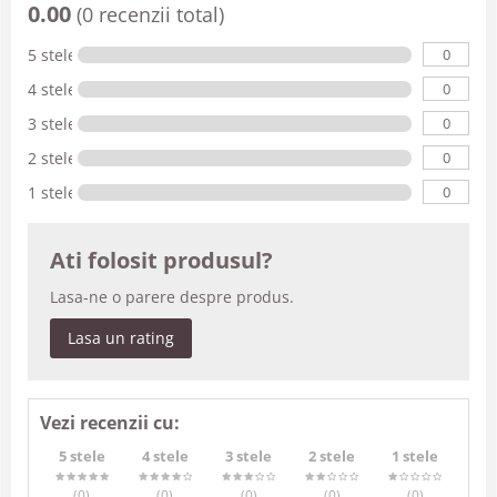
0.00
(0 recenzii total)
0
5 stele
0
4 stele
0
3 stele
0
2 stele
0
1 stele
Ati folosit produsul?
Lasa-ne o parere despre produs.
Lasa un rating
Vezi recenzii cu:
5 stele
4 stele
3 stele
2 stele
1 stele
(0
)
(0
)
(0
)
(0
)
(0
)