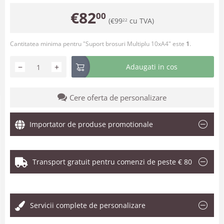
€
82
00
(
€
99
cu TVA)
22
Cantitatea minima pentru "Suport brosuri Multiplu 10xA4" este
1
.
−
+
Adaugati in cos
Cere oferta de personalizare
Importator de produse promotionale
Transport gratuit pentru comenzi de peste € 80
.
Servicii complete de personalizare