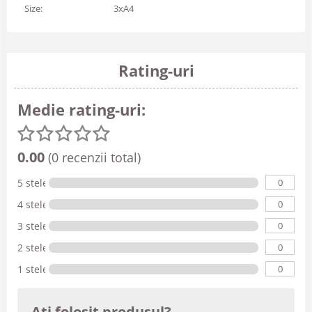
Size:
3xA4
Rating-uri
Medie rating-uri:
0.00
(0 recenzii total)
0
5 stele
0
4 stele
0
3 stele
0
2 stele
0
1 stele
Ati folosit produsul?