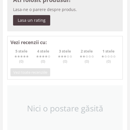
Lasa-ne o parere despre produs.
Lasa un rating
Vezi recenzii cu:
5 stele
4 stele
3 stele
2 stele
1 stele
(0
)
(0
)
(0
)
(0
)
(0
)
Vezi toate recenziile
Nici o postare găsită