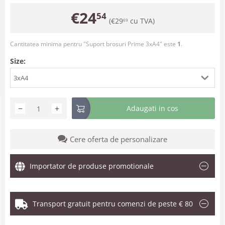
€
24
54
(
€
29
cu TVA)
69
Cantitatea minima pentru "Suport brosuri Prime 3xA4" este
1
.
Size:
3xA4
−
+
Adaugati in cos
Cere oferta de personalizare
Importator de produse promotionale
Transport gratuit pentru comenzi de peste € 80
.