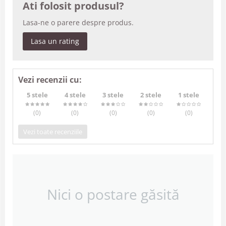
Ati folosit produsul?
Lasa-ne o parere despre produs.
Lasa un rating
Vezi recenzii cu:
5 stele
4 stele
3 stele
2 stele
1 stele
(0
)
(0
)
(0
)
(0
)
(0
)
Vezi toate recenziile
Nici o postare găsită