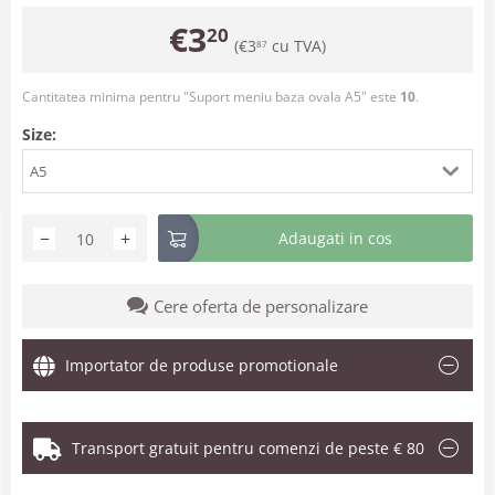
€
3
20
(
€
3
cu TVA)
87
Cantitatea minima pentru "Suport meniu baza ovala A5" este
10
.
Size:
A5
−
+
Adaugati in cos
Cere oferta de personalizare
Importator de produse promotionale
Transport gratuit pentru comenzi de peste € 80
.