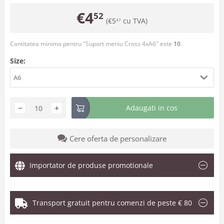
€
4
52
(
€
5
cu TVA)
47
Cantitatea minima pentru "Suport meniu Cross 4xA6" este
10
.
Size:
A6
−
+
Adaugati in cos
Cere oferta de personalizare
Importator de produse promotionale
Transport gratuit pentru comenzi de peste € 80
.