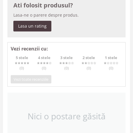
Ati folosit produsul?
Lasa-ne o parere despre produs.
Lasa un rating
Vezi recenzii cu:
5 stele
4 stele
3 stele
2 stele
1 stele
(0
)
(0
)
(0
)
(0
)
(0
)
Vezi toate recenziile
Nici o postare găsită