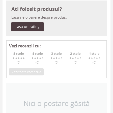
Ati folosit produsul?
Lasa-ne o parere despre produs.
Lasa un rating
Vezi recenzii cu:
5 stele
4 stele
3 stele
2 stele
1 stele
(0
)
(0
)
(0
)
(0
)
(0
)
Vezi toate recenziile
Nici o postare găsită