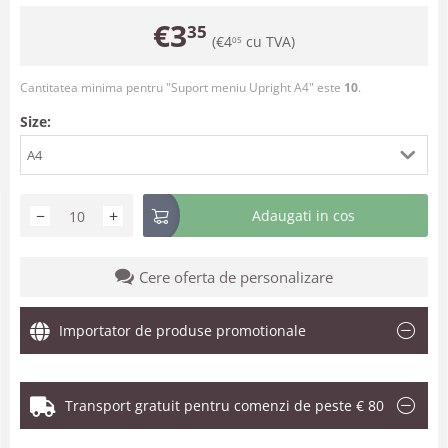
€
3
35
(
€
4
cu TVA)
05
Cantitatea minima pentru "Suport meniu Upright A4" este
10
.
Size:
A4
−
+
Adaugati in cos
Cere oferta de personalizare
Importator de produse promotionale
Transport gratuit pentru comenzi de peste € 80
.