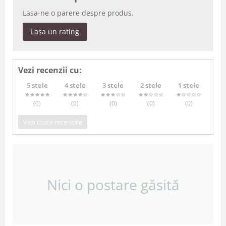
Lasa-ne o parere despre produs.
Lasa un rating
Vezi recenzii cu:
5 stele
4 stele
3 stele
2 stele
1 stele
(0
)
(0
)
(0
)
(0
)
(0
)
Vezi toate recenziile
Nici o postare găsită