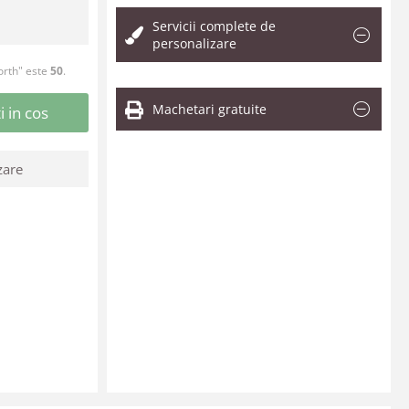
Servicii complete de
personalizare
orth" este
50
.
Machetari gratuite
 in cos
zare