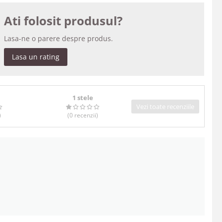
Ati folosit produsul?
Lasa-ne o parere despre produs.
Lasa un rating
1 stele
Vezi toate recenziile
)
(0
recenzii
)