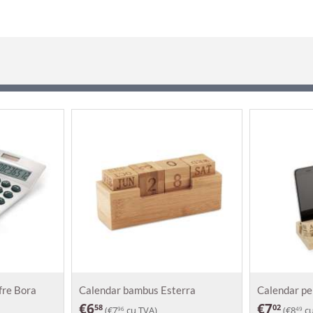
ifre Bora
Calendar bambus Esterra
Calendar p
€
6
€
7
58
02
(
€
7
cu TVA)
(
€
8
cu
96
49