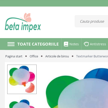
TOATE CATEGORIILE
Notes
Antistress
Pagina start
Office
Articole de birou
Textmarker Butterwo