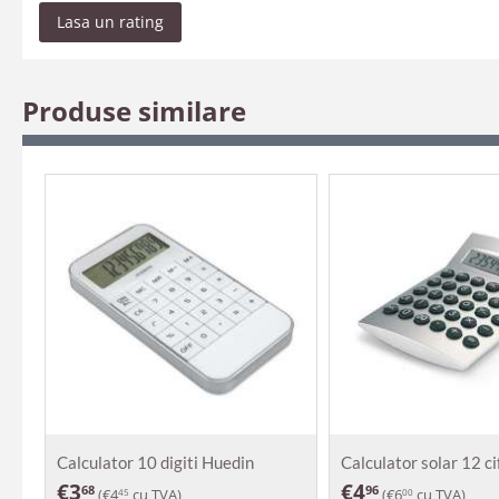
Lasa un rating
Produse similare
Calculator 10 digiti Huedin
Calculator solar 12 c
€
3
€
4
68
96
(
€
4
cu TVA)
(
€
6
cu TVA)
45
00