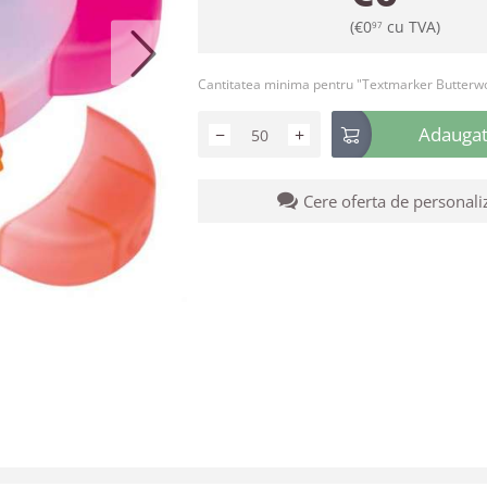
(
€
0
cu TVA)
97
Cantitatea minima pentru "Textmarker Butterw
Adaugati
−
+
Cere oferta de personali