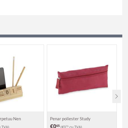
erpetuu Nen
Penar poliester Study
Pl
€
0
€
65
 TVA)
(
€
0
cu TVA)
79