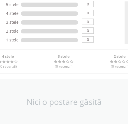
0
5 stele
0
4 stele
0
3 stele
0
2 stele
0
1 stele
4 stele
3 stele
2 stele
(0
recenzii
)
(0
recenzii
)
(0
recenzii
Nici o postare găsită