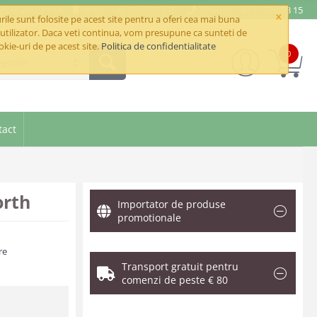
e@betaimpex.ro
Mobil: +40 722 287 335
Telefon: +40 21 320 03 15
×
ile sunt folosite pe acest site pentru a oferi cea mai buna
utilizator. Daca veti continua, vom presupune ca sunteti de
okie-uri de pe acest site.
Politica de confidentialitate
0
goriile
tact
orth
Importator de produse
promotionale
re
Transport gratuit pentru
comenzi de peste € 80
.