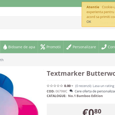
offic
Atentie
Cookie-ur
experienta pentru 
acord sa primiti co
OK
Toate cate
Bidoane de apa
Promotii
Personalizare
Con
rth
Textmarker Butterw
0.00
(0
recenzii
)
Lasa un rating
Cere oferta de personaliza
COD:
0679MC
No.1 Bamboo Edition
CATALOGUE:
€
0
80