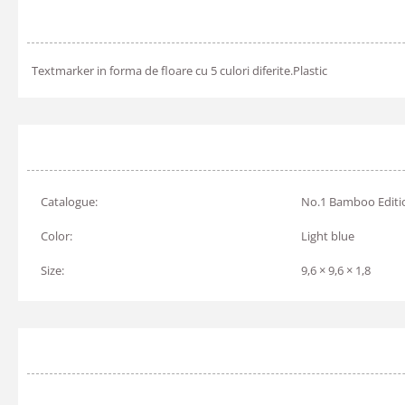
Textmarker in forma de floare cu 5 culori diferite.Plastic
Catalogue:
No.1 Bamboo Editi
Color:
Light blue
Size:
9,6 × 9,6 × 1,8