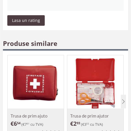
Lasa un rating
Produse similare
Trusa de prim ajuto
Trusa de prim ajutor
Teresa
Amina
€
6
€
2
54
93
(
€
7
cu TVA)
(
€
3
cu TVA)
91
55