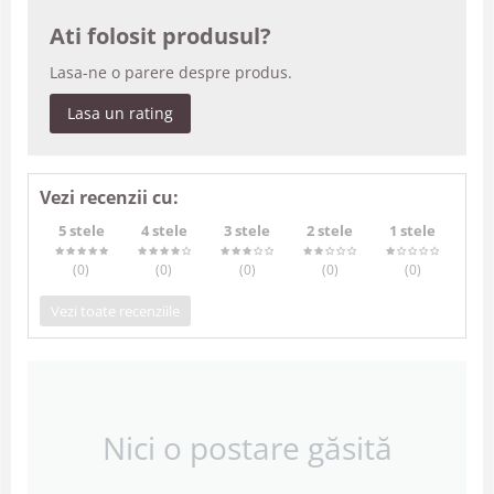
Ati folosit produsul?
Lasa-ne o parere despre produs.
Lasa un rating
Vezi recenzii cu:
5 stele
4 stele
3 stele
2 stele
1 stele
(0
)
(0
)
(0
)
(0
)
(0
)
Vezi toate recenziile
Nici o postare găsită