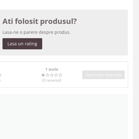
Ati folosit produsul?
Lasa-ne o parere despre produs.
Lasa un rating
1 stele
Vezi toate recenziile
)
(0
recenzii
)