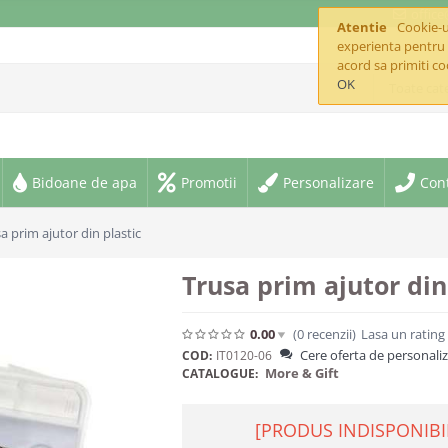
offic
Atentie
Cookie-ur
experienta pentru 
acord sa primiti co
OK
Toate cate
Bidoane de apa
Promotii
Personalizare
Con
a prim ajutor din plastic
Trusa prim ajutor din
0.00
(0
recenzii
)
Lasa un rating
Cere oferta de personali
COD:
IT0120-06
More & Gift
CATALOGUE:
[PRODUS INDISPONIBI