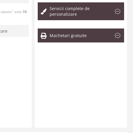
Servicii complete de
 plastic" este
10
.
personalizare
zare
Machetari gratuite