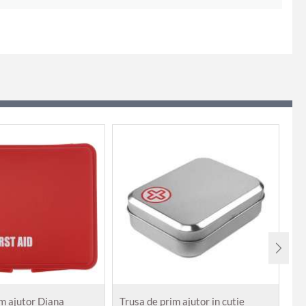
im ajutor Diana
Trusa de prim ajutor in cutie
Tr