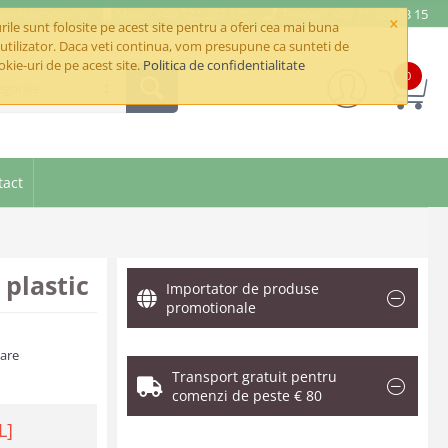
e@betaimpex.ro
Mobil: +40 722 287 335
Telefon: +40 21 320 03 15
×
ile sunt folosite pe acest site pentru a oferi cea mai buna
utilizator. Daca veti continua, vom presupune ca sunteti de
okie-uri de pe acest site.
Politica de confidentialitate
0
goriile
tact
 plastic
Importator de produse
promotionale
zare
Transport gratuit pentru
comenzi de peste € 80
L]
.