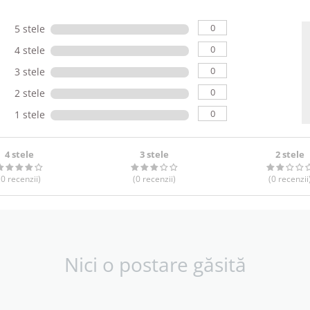
0
5 stele
0
4 stele
0
3 stele
0
2 stele
0
1 stele
4 stele
3 stele
2 stele
(0
recenzii
)
(0
recenzii
)
(0
recenzii
Nici o postare găsită