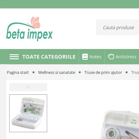
TOATE CATEGORIILE
Notes
Antistress
Pagina start
Wellness si sanatate
Truse de prim ajutor
Trus