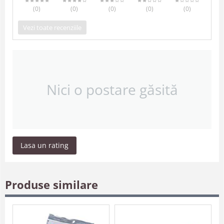
(0
)
(0
)
(0
)
(0
)
(0
)
Vezi toate recenziile
Nici o postare găsită
Lasa un rating
Produse similare