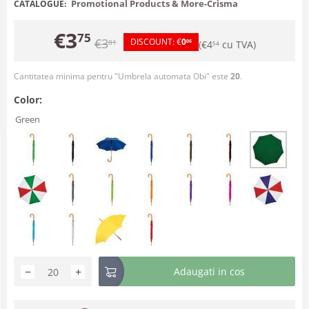
Promotional Products & More-Crisma
CATALOGUE:
€
3
75
€
3
DISCOUNT:
€
0
81
06
(
€
4
cu TVA)
54
Cantitatea minima pentru "Umbrela automata Obi" este
20
.
Color:
Green
−
+
Adaugati in cos