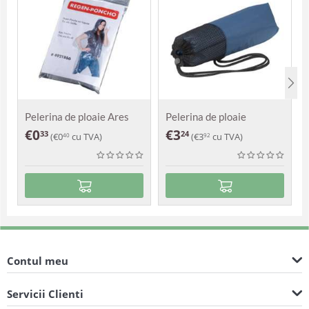
Pelerina de ploaie Ares
Pelerina de ploaie
Augustus
€
0
€
3
33
24
(
€
0
cu TVA)
(
€
3
cu TVA)
40
92
Contul meu
Servicii Clienti