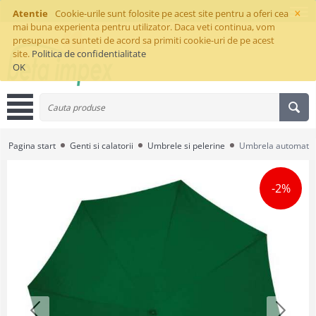
×
Atentie
Cookie-urile sunt folosite pe acest site pentru a oferi cea
mai buna experienta pentru utilizator. Daca veti continua, vom
presupune ca sunteti de acord sa primiti cookie-uri de pe acest
site.
Politica de confidentialitate
OK
Pagina start
Genti si calatorii
Umbrele si pelerine
Umbrela automata 
-2%