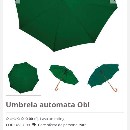
Umbrela automata Obi
0.00
(0
)
Lasa un rating
Cere oferta de personalizare
COD:
4513199