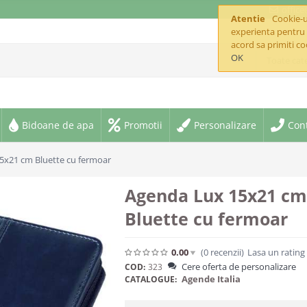
offic
Atentie
Cookie-ur
experienta pentru 
acord sa primiti co
OK
Toate cate
Bidoane de apa
Promotii
Personalizare
Con
5x21 cm Bluette cu fermoar
Agenda Lux 15x21 cm
Bluette cu fermoar
0.00
(0
recenzii
)
Lasa un rating
Cere oferta de personalizare
COD:
323
Agende Italia
CATALOGUE: