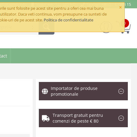
e@betaimpex.ro
Mobil: +40 722 287 335
Telefon: +40 21 320 03 15
×
ile sunt folosite pe acest site pentru a oferi cea mai buna
utilizator. Daca veti continua, vom presupune ca sunteti de
okie-uri de pe acest site.
Politica de confidentialitate
0
goriile
tact
Importator de produse
promotionale
Transport gratuit pentru
comenzi de peste € 80
.