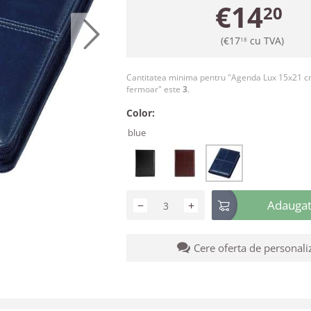
€
14
20
(
€
17
cu TVA)
18
Cantitatea minima pentru "Agenda Lux 15x21 c
fermoar" este
3
.
Color:
blue
Adaugati
−
+
Cere oferta de personali