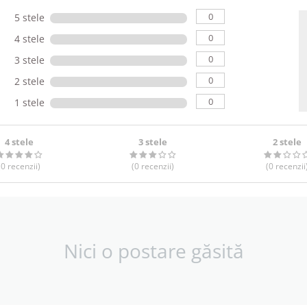
0
5 stele
0
4 stele
0
3 stele
0
2 stele
0
1 stele
4 stele
3 stele
2 stele
(0
recenzii
)
(0
recenzii
)
(0
recenzii
Nici o postare găsită