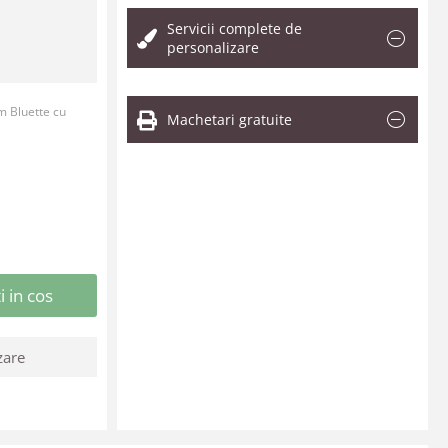
Servicii complete de
personalizare
m Bluette cu
Machetari gratuite
 in cos
zare