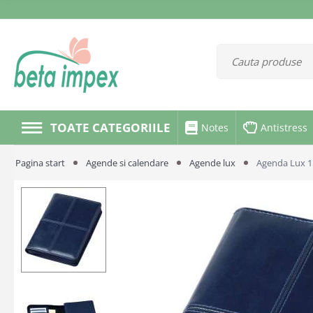
TOATE CATEGORIILE
Notes
Antistress
Pagina start
Agende si calendare
Agende lux
Agenda Lux 1