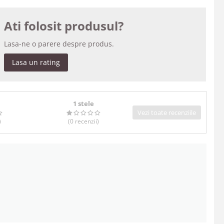
Ati folosit produsul?
Lasa-ne o parere despre produs.
Lasa un rating
1 stele
Vezi toate recenziile
)
(0
recenzii
)