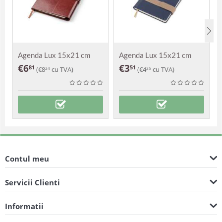
Agenda Lux 15x21 cm
Agenda Lux 15x21 cm
Vasco
Elite
€
6
€
3
81
51
(
€
8
cu TVA)
(
€
4
cu TVA)
24
25
Contul meu
Servicii Clienti
Informatii