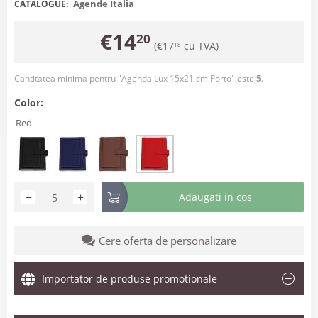
Agende Italia
CATALOGUE:
€
14
20
(
€
17
cu TVA)
18
Cantitatea minima pentru "Agenda Lux 15x21 cm Porto" este
5
.
Color:
Red
−
+
Adaugati in cos
Cere oferta de personalizare
Importator de produse promotionale