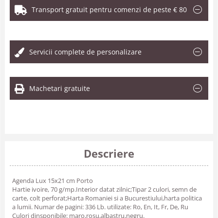
Transport gratuit pentru comenzi de peste € 80
.
Servicii complete de personalizare
Machetari gratuite
Descriere
Agenda Lux 15x21 cm Porto
Hartie ivoire, 70 g/mp.Interior datat zilnic;Tipar 2 culori, semn de
carte, colt perforat;Harta Romaniei si a Bucurestiului,harta politica
a lumii. Numar de pagini: 336 Lb. utilizate: Ro, En, It, Fr, De, Ru
Culori dinsponibile: maro,rosu,albastru,negru.