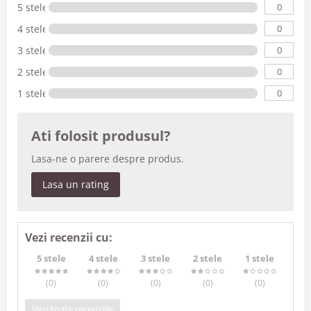
0
5 stele
0
4 stele
0
3 stele
0
2 stele
0
1 stele
Ati folosit produsul?
Lasa-ne o parere despre produs.
Lasa un rating
Vezi recenzii cu:
5 stele
4 stele
3 stele
2 stele
1 stele
(0
)
(0
)
(0
)
(0
)
(0
)
Vezi toate recenziile