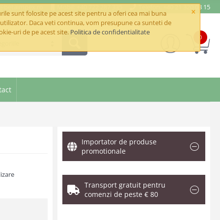
e@betaimpex.ro
Mobil: +40 722 287 335
Telefon: +40 21 320 03 15
×
ile sunt folosite pe acest site pentru a oferi cea mai buna
utilizator. Daca veti continua, vom presupune ca sunteti de
okie-uri de pe acest site.
Politica de confidentialitate
0
goriile
tact
Importator de produse
promotionale
izare
Transport gratuit pentru
comenzi de peste € 80
.