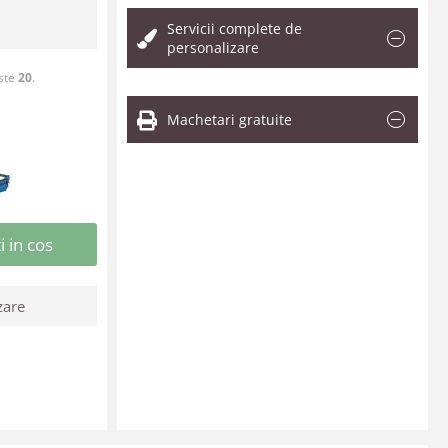
Servicii complete de
personalizare
este
20
.
Machetari gratuite
 in cos
zare