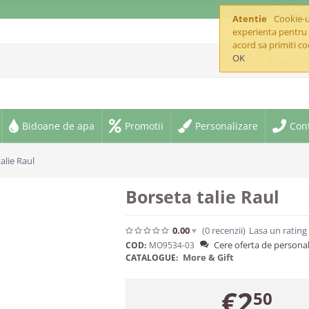
offic
Atentie
Cookie-ur
experienta pentru 
acord sa primiti co
OK
Toate cate
Bidoane de apa
Promotii
Personalizare
Con
alie Raul
Borseta talie Raul
0.00
(0
recenzii
)
Lasa un rating
Cere oferta de personal
COD:
MO9534-03
More & Gift
CATALOGUE:
€
2
50