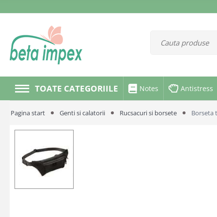
TOATE CATEGORIILE
Notes
Antistress
Pagina start
Genti si calatorii
Rucsacuri si borsete
Borseta t