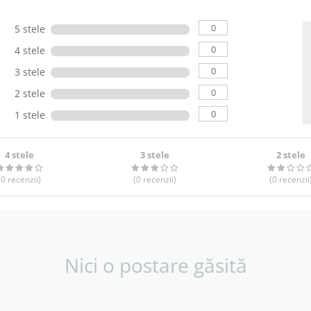
0
5 stele
0
4 stele
0
3 stele
0
2 stele
0
1 stele
4 stele
3 stele
2 stele
(0
recenzii
)
(0
recenzii
)
(0
recenzii
Nici o postare găsită