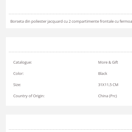
Borseta din poliester jacquard cu 2 compartimente frontale cu fermoar
Catalogue:
More & Gift
Color:
Black
Size:
31X11,5 CM
Country of Origin:
China (Prc)