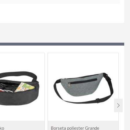
ko
Borseta poliester Grande
Bo