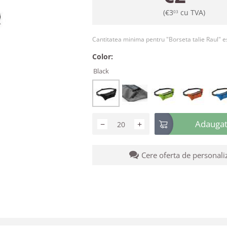
(
€
3
cu TVA)
03
Cantitatea minima pentru "Borseta talie Raul" 
Color:
Black
Adaugati
−
+
Cere oferta de personali