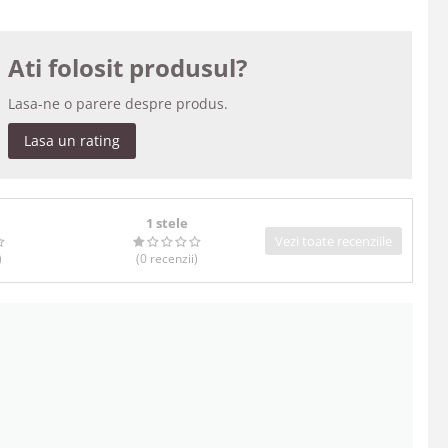
Ati folosit produsul?
Lasa-ne o parere despre produs.
Lasa un rating
1 stele
Vezi toate recenziile
)
(0
recenzii
)