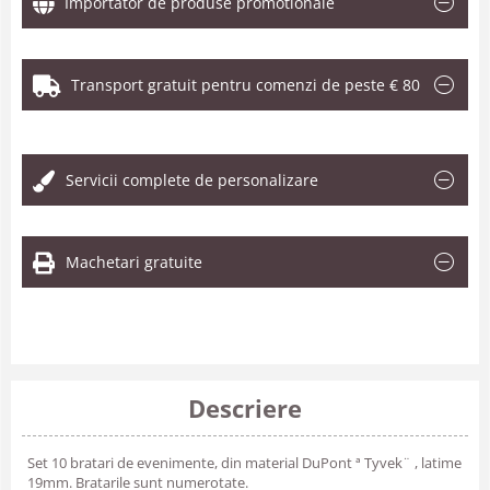
Importator de produse promotionale
Transport gratuit pentru comenzi de peste € 80
.
Servicii complete de personalizare
Machetari gratuite
Descriere
Set 10 bratari de evenimente, din material DuPont ª Tyvek¨ , latime
19mm. Bratarile sunt numerotate.