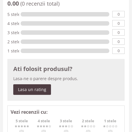
0.00
(0 recenzii total)
0
5 stele
0
4 stele
0
3 stele
0
2 stele
0
1 stele
Ati folosit produsul?
Lasa-ne o parere despre produs.
Lasa un rating
Vezi recenzii cu:
5 stele
4 stele
3 stele
2 stele
1 stele
(0
)
(0
)
(0
)
(0
)
(0
)