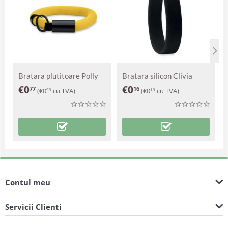
Bratara plutitoare Polly
Bratara silicon Clivia
€
0
€
0
77
16
(
€
0
cu TVA)
(
€
0
cu TVA)
93
19
Contul meu
Servicii Clienti