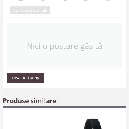
Vezi toate recenziile
Nici o postare găsită
Lasa un rating
Produse similare