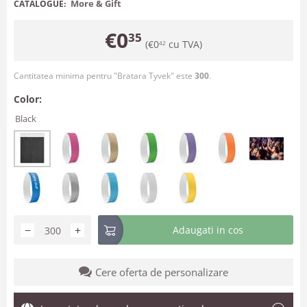
More & Gift
CATALOGUE:
€
0
35
(
€
0
cu TVA)
42
Cantitatea minima pentru "Bratara Tyvek" este
300
.
Color:
Black
−
+
Adaugati in cos
Cere oferta de personalizare