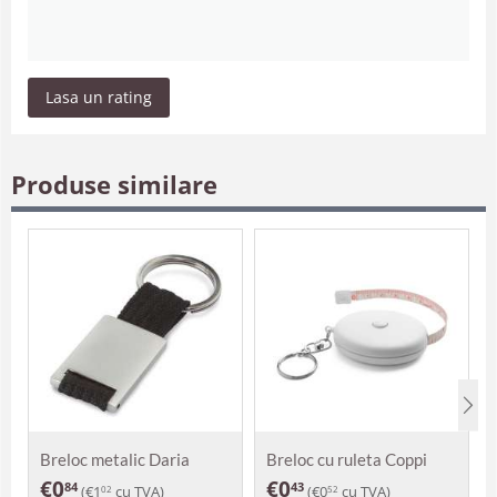
Lasa un rating
Produse similare
Breloc metalic Daria
Breloc cu ruleta Coppi
€
0
€
0
84
43
(
€
1
cu TVA)
(
€
0
cu TVA)
02
52