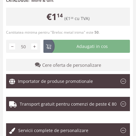
More & Gift
CATALOGUE:
€
1
14
(
€
1
cu TVA)
38
Cantitatea minima pentru "Breloc metal inima" este
50
.
−
+
Adaugati in cos
Cere oferta de personalizare
Importator de produse promotionale
Transport gratuit pentru comenzi de peste € 80
.
Servicii complete de personalizare