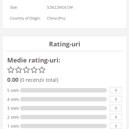
Size:
5,5X2,5X0,6 CM
Country of Origin:
China (Prc)
Rating-uri
Medie rating-uri:
0.00
(0 recenzii total)
0
5 stele
0
4 stele
0
3 stele
0
2 stele
0
1 stele