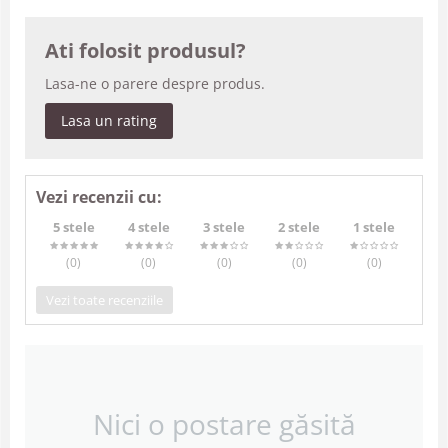
Ati folosit produsul?
Lasa-ne o parere despre produs.
Lasa un rating
Vezi recenzii cu:
5 stele
4 stele
3 stele
2 stele
1 stele
(0
)
(0
)
(0
)
(0
)
(0
)
Vezi toate recenziile
Nici o postare găsită