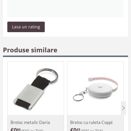
Lasa un rating
Produse similare
Breloc metalic Daria
Breloc cu ruleta Coppi
€
0
€
0
84
43
(
€
1
cu TVA)
(
€
0
cu TVA)
02
52