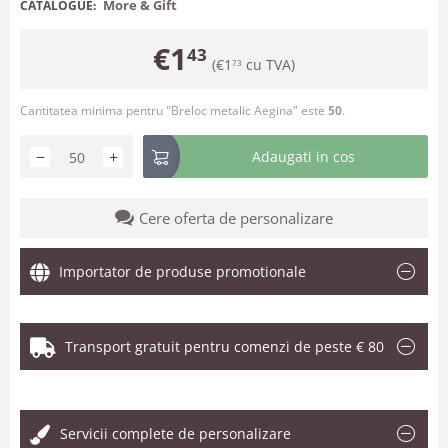
More & Gift
CATALOGUE:
€
1
43
(
€
1
cu TVA)
73
Cantitatea minima pentru "Breloc metalic Aegina" este
50
.
−
+
Adaugati in cos
Cere oferta de personalizare
Importator de produse promotionale
Transport gratuit pentru comenzi de peste € 80
.
Servicii complete de personalizare