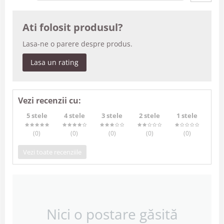
Ati folosit produsul?
Lasa-ne o parere despre produs.
Lasa un rating
Vezi recenzii cu:
5 stele
4 stele
3 stele
2 stele
1 stele
(0
)
(0
)
(0
)
(0
)
(0
)
Vezi toate recenziile
Nici o postare găsită