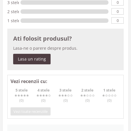
0
3 stele
0
2 stele
0
1 stele
Ati folosit produsul?
Lasa-ne o parere despre produs.
Lasa un rating
Vezi recenzii cu:
5 stele
4 stele
3 stele
2 stele
1 stele
(0
)
(0
)
(0
)
(0
)
(0
)
Vezi toate recenziile