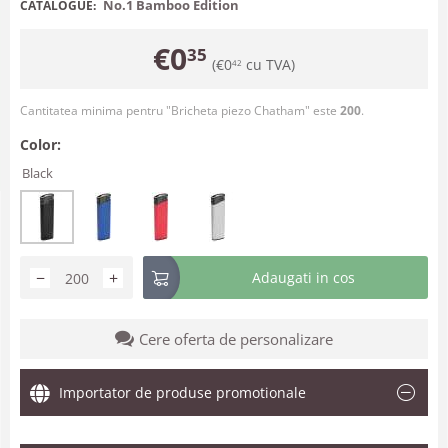
No.1 Bamboo Edition
CATALOGUE:
€
0
35
(
€
0
cu TVA)
42
Cantitatea minima pentru "Bricheta piezo Chatham" este
200
.
Color:
Black
−
+
Adaugati in cos
Cere oferta de personalizare
Importator de produse promotionale