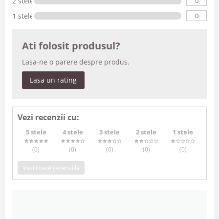
0
2 stele
0
1 stele
Ati folosit produsul?
Lasa-ne o parere despre produs.
Lasa un rating
Vezi recenzii cu:
5 stele
4 stele
3 stele
2 stele
1 stele
(0
)
(0
)
(0
)
(0
)
(0
)
Vezi toate recenziile