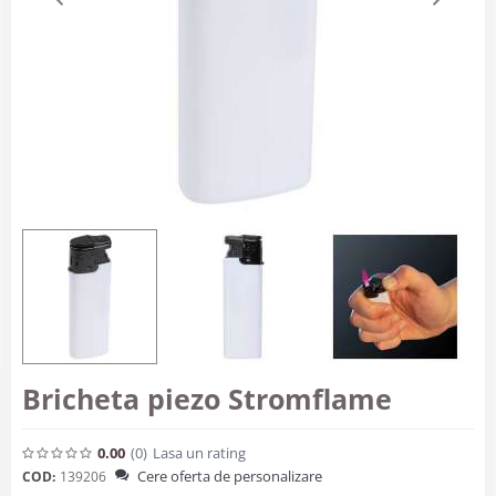
Bricheta piezo Stromflame
0.00
(0
)
Lasa un rating
Cere oferta de personalizare
COD:
139206