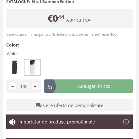
No.1 Bamboo Edition
CATALOGUE:
€
0
44
(
€
0
cu TVA)
53
Cantitatea minima pentru "Bricheta piezo Stromflame" este
100
.
Color:
White
−
+
Adaugati in cos
Cere oferta de personalizare
Importator de produse promotionale