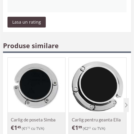
Lasa un rating
Produse similare
Carlig de poseta Simba
Carlig pentru geanta Ella
€
1
€
1
45
99
(
€
1
cu TVA)
(
€
2
cu TVA)
75
41