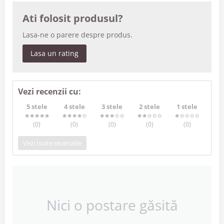
Ati folosit produsul?
Lasa-ne o parere despre produs.
Lasa un rating
Vezi recenzii cu:
5 stele
4 stele
3 stele
2 stele
1 stele
(0
)
(0
)
(0
)
(0
)
(0
)
Vezi toate recenziile
Nici o postare găsită