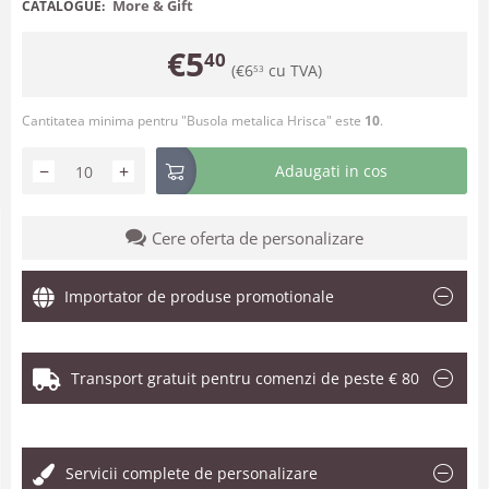
More & Gift
CATALOGUE:
€
5
40
(
€
6
cu TVA)
53
Cantitatea minima pentru "Busola metalica Hrisca" este
10
.
−
+
Adaugati in cos
Cere oferta de personalizare
Importator de produse promotionale
Transport gratuit pentru comenzi de peste € 80
.
Servicii complete de personalizare