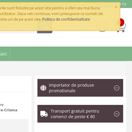
e@betaimpex.ro
Mobil: +40 722 287 335
Telefon: +40 21 320 03 15
×
ile sunt folosite pe acest site pentru a oferi cea mai buna
utilizator. Daca veti continua, vom presupune ca sunteti de
okie-uri de pe acest site.
Politica de confidentialitate
0
goriile
tact
Importator de produse
promotionale
are
re-Crisma
Transport gratuit pentru
comenzi de peste € 80
.