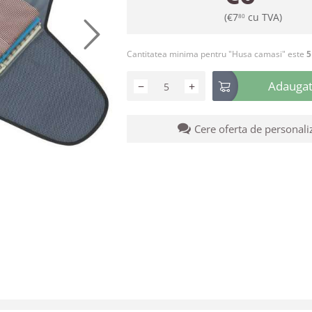
(
€
7
cu TVA)
80
Cantitatea minima pentru "Husa camasi" este
5
Adaugati
−
+
Cere oferta de personali