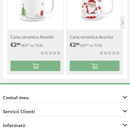
Cana ceramica Ancelle
Cana ceramica Avoriaz
€
2
€
2
80
80
(
€
3
cu TVA)
(
€
3
cu TVA)
39
39
Contul meu
Servicii Clienti
Informatii