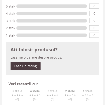
0
5 stele
0
4 stele
0
3 stele
0
2 stele
0
1 stele
Ati folosit produsul?
Lasa-ne o parere despre produs.
Lasa un rating
Vezi recenzii cu:
5 stele
4 stele
3 stele
2 stele
1 stele
(0
)
(0
)
(0
)
(0
)
(0
)