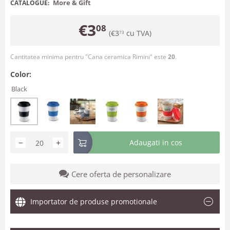
More & Gift
CATALOGUE:
€
3
08
(
€
3
cu TVA)
73
Cantitatea minima pentru "Cana ceramica Rimini" este
20
.
Color:
Black
−
+
Adaugati in cos
Cere oferta de personalizare
Importator de produse promotionale