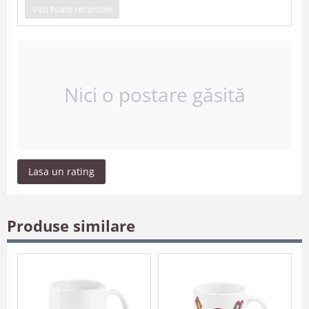
Vezi toate recenziile
Nici o postare găsită
Lasa un rating
Produse similare