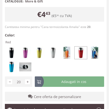
More & Gift
CATALOGUE:
€
4
43
(
€
5
cu TVA)
36
Cantitatea minima pentru "Cana termoizolanta Amalia" este
20
.
Color:
Red
−
+
Adaugati in cos
Cere oferta de personalizare