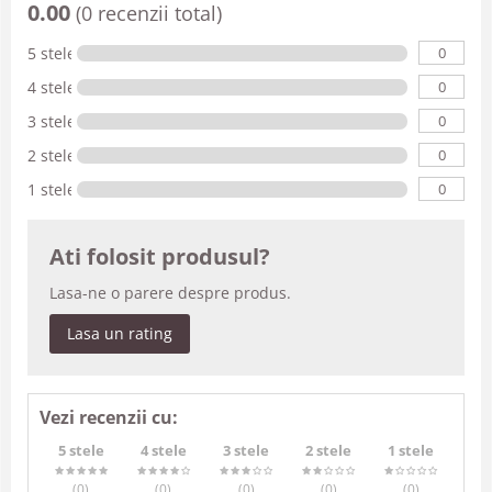
0.00
(0 recenzii total)
0
5 stele
0
4 stele
0
3 stele
0
2 stele
0
1 stele
Ati folosit produsul?
Lasa-ne o parere despre produs.
Lasa un rating
Vezi recenzii cu:
5 stele
4 stele
3 stele
2 stele
1 stele
(0
)
(0
)
(0
)
(0
)
(0
)