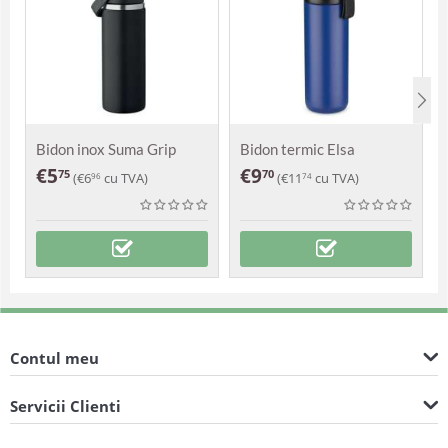
Bidon inox Suma Grip
Bidon termic Elsa
€
5
€
9
75
70
(
€
6
cu TVA)
(
€
11
cu TVA)
96
74
Contul meu
Servicii Clienti