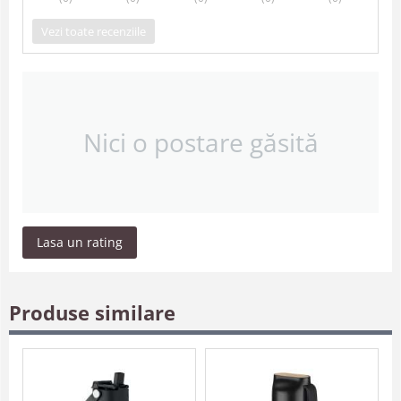
Vezi toate recenziile
Nici o postare găsită
Lasa un rating
Produse similare