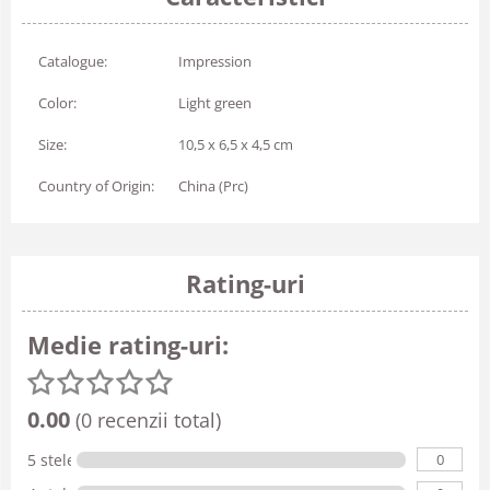
Catalogue:
Impression
Color:
Light green
Size:
10,5 x 6,5 x 4,5 cm
Country of Origin:
China (Prc)
Rating-uri
Medie rating-uri:
0.00
(0 recenzii total)
0
5 stele