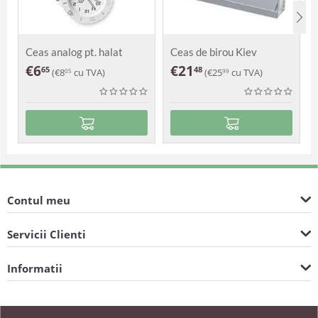
Ceas analog pt. halat
Ceas de birou Kiev
medical
€
6
€
21
65
48
(
€
8
cu TVA)
(
€
25
cu TVA)
05
99
Contul meu
Servicii Clienti
Informatii