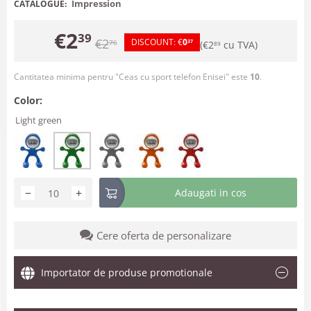
Impression
CATALOGUE:
€
2
39
€
2
DISCOUNT:
€
0
76
37
(
€
2
cu TVA)
89
Cantitatea minima pentru "Ceas cu sport telefon Enisei" este
10
.
Color:
Light green
−
+
Adaugati in cos
Cere oferta de personalizare
Importator de produse promotionale