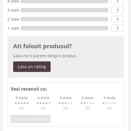
0
4 stele
0
3 stele
0
2 stele
0
1 stele
Ati folosit produsul?
Lasa-ne o parere despre produs.
Lasa un rating
Vezi recenzii cu:
5 stele
4 stele
3 stele
2 stele
1 stele
(0
)
(0
)
(0
)
(0
)
(0
)
Vezi toate recenziile