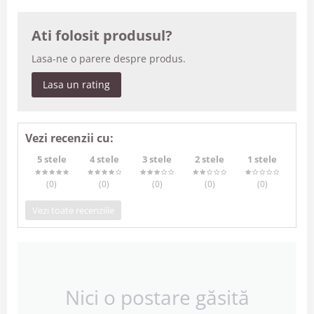
Ati folosit produsul?
Lasa-ne o parere despre produs.
Lasa un rating
Vezi recenzii cu:
5 stele
4 stele
3 stele
2 stele
1 stele
(0
)
(0
)
(0
)
(0
)
(0
)
Vezi toate recenziile
Nici o postare găsită