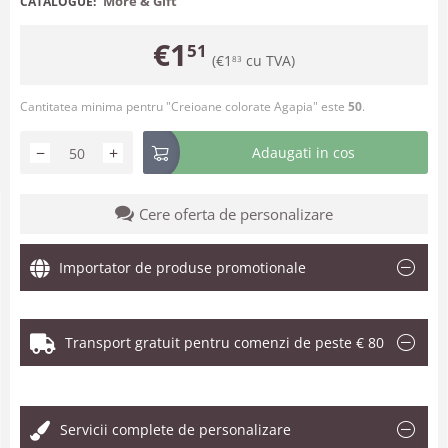
More & Gift
CATALOGUE:
€
1
51
(
€
1
cu TVA)
83
Cantitatea minima pentru "Creioane colorate Agapia" este
50
.
−
+
Adaugati in cos
Cere oferta de personalizare
Importator de produse promotionale
Transport gratuit pentru comenzi de peste € 80
.
Servicii complete de personalizare