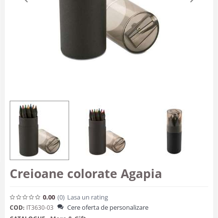
Creioane colorate Agapia
0.00
(0
)
Lasa un rating
Cere oferta de personalizare
COD:
IT3630-03