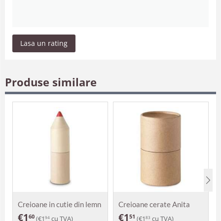
Lasa un rating
Produse similare
Creioane in cutie din lemn
Creioane cerate Anita
Alexia
€
1
€
1
60
51
(
€
1
cu TVA)
(
€
1
cu TVA)
94
83