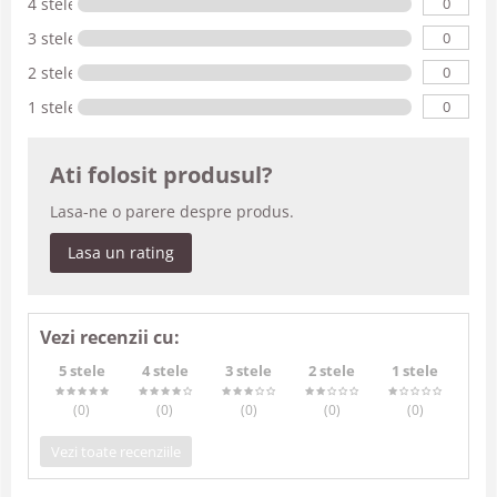
0
4 stele
0
3 stele
0
2 stele
0
1 stele
Ati folosit produsul?
Lasa-ne o parere despre produs.
Lasa un rating
Vezi recenzii cu:
5 stele
4 stele
3 stele
2 stele
1 stele
(0
)
(0
)
(0
)
(0
)
(0
)
Vezi toate recenziile