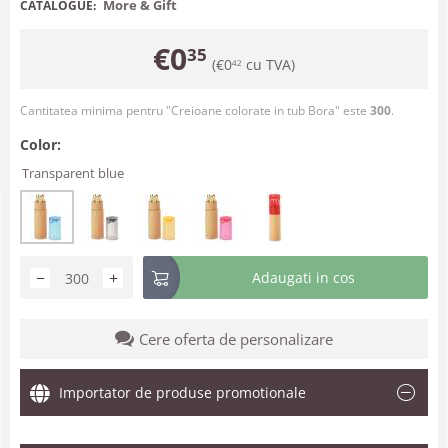
More & Gift
CATALOGUE:
€
0
35
(
€
0
cu TVA)
42
Cantitatea minima pentru "Creioane colorate in tub Bora" este
300
.
Color:
Transparent blue
−
+
Adaugati in cos
Cere oferta de personalizare
Importator de produse promotionale