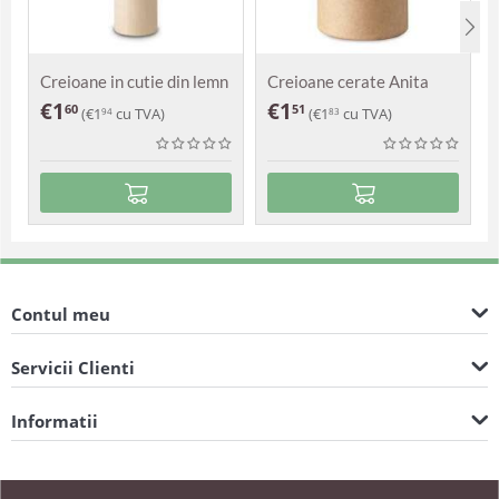
Creioane in cutie din lemn
Creioane cerate Anita
Alexia
€
1
€
1
60
51
(
€
1
cu TVA)
(
€
1
cu TVA)
94
83
Contul meu
Servicii Clienti
Informatii