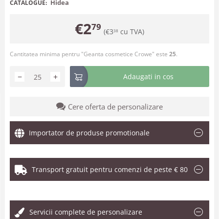
Hidea
CATALOGUE:
€
2
79
(
€
3
cu TVA)
38
Cantitatea minima pentru "Geanta cosmetice Crowe" este
25
.
−
+
Adaugati in cos
Cere oferta de personalizare
Importator de produse promotionale
Transport gratuit pentru comenzi de peste € 80
.
Servicii complete de personalizare