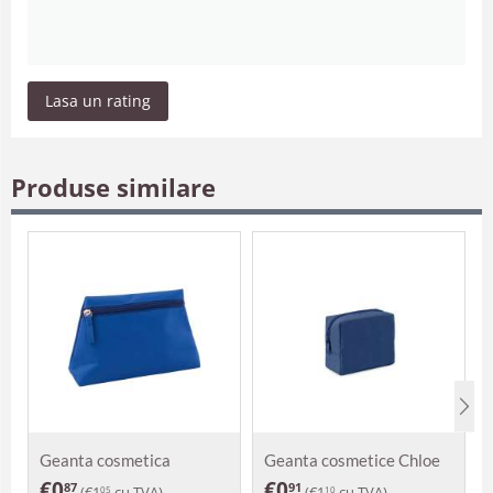
Lasa un rating
Produse similare
Geanta cosmetica
Geanta cosmetice Chloe
Zomoco
€
0
€
0
87
91
(
€
1
cu TVA)
(
€
1
cu TVA)
05
10