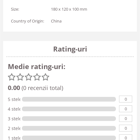
Size:
180 x 120 x 100 mm
Country of Origin:
China
Rating-uri
Medie rating-uri:
0.00
(0 recenzii total)
0
5 stele
0
4 stele
0
3 stele
0
2 stele
0
1 stele