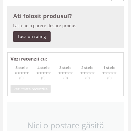
Ati folosit produsul?
Lasa-ne o parere despre produs.
Lasa un rating
Vezi recenzii cu:
5 stele
4 stele
3 stele
2 stele
1 stele
(0
)
(0
)
(0
)
(0
)
(0
)
Vezi toate recenziile
Nici o postare găsită