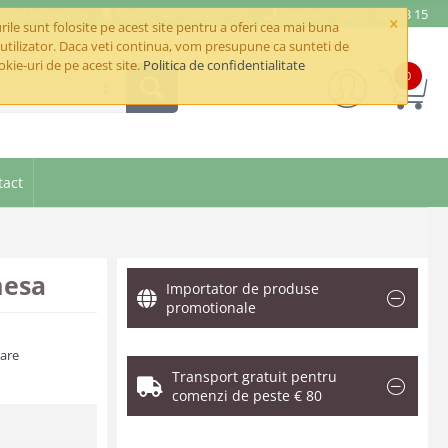
e@betaimpex.ro
Mobil: +40 722 287 335
Telefon: +40 21 320 03 15
×
ile sunt folosite pe acest site pentru a oferi cea mai buna
utilizator. Daca veti continua, vom presupune ca sunteti de
okie-uri de pe acest site.
Politica de confidentialitate
0
tact
mesa
Importator de produse
promotionale
zare
Transport gratuit pentru
comenzi de peste € 80
.