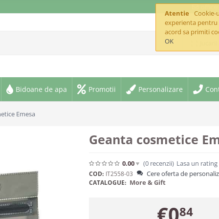
offic
Atentie
Cookie-ur
experienta pentru 
acord sa primiti co
OK
¦ ¦ Jucarii
Bidoane de apa
Promotii
Personalizare
Con
etice Emesa
Geanta cosmetice E
0.00
(0
recenzii
)
Lasa un rating
Cere oferta de personali
COD:
IT2558-03
More & Gift
CATALOGUE:
€
0
84