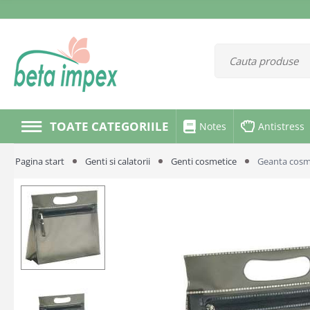
TOATE CATEGORIILE
Notes
Antistress
Pagina start
Genti si calatorii
Genti cosmetice
Geanta cosm