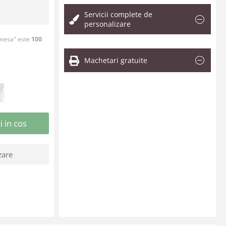
Servicii complete de
personalizare
Emesa" este
100
.
Machetari gratuite
 in cos
zare