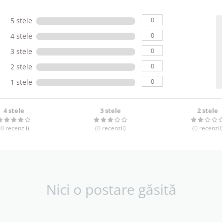
0
5 stele
0
4 stele
0
3 stele
0
2 stele
0
1 stele
4 stele
3 stele
2 stele
(0
recenzii
)
(0
recenzii
)
(0
recenzii
Nici o postare găsită