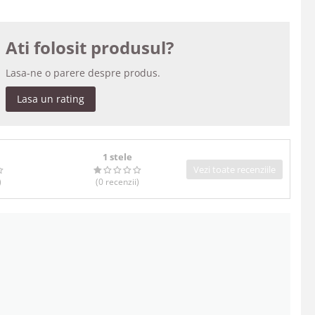
Ati folosit produsul?
Lasa-ne o parere despre produs.
Lasa un rating
1 stele
Vezi toate recenziile
)
(0
recenzii
)