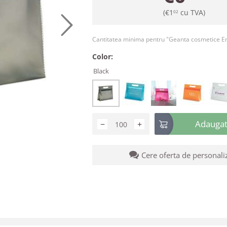
(
€
1
cu TVA)
02
Cantitatea minima pentru "Geanta cosmetice 
Color:
Black
Adaugati
−
+
Cere oferta de personali