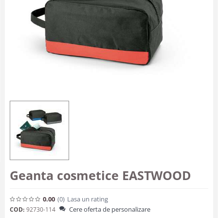
Geanta cosmetice EASTWOOD
0.00
(0
)
Lasa un rating
Cere oferta de personalizare
COD:
92730-114