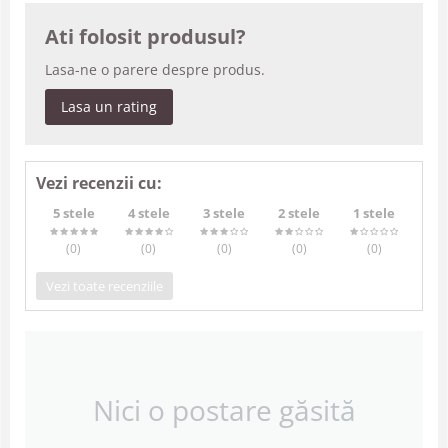
Ati folosit produsul?
Lasa-ne o parere despre produs.
Lasa un rating
Vezi recenzii cu:
5 stele
4 stele
3 stele
2 stele
1 stele
(0
)
(0
)
(0
)
(0
)
(0
)
Vezi toate recenziile
Nici o postare găsită