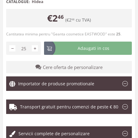
Hidea
CATALOGUE:
€
2
46
(
€
2
cu TVA)
98
Cantitatea minima pentru "Geanta cosmetice EASTWOOD" este
25
.
−
+
Adaugati in cos
Cere oferta de personalizare
Importator de produse promotionale
Transport gratuit pentru comenzi de peste € 80
.
Servicii complete de personalizare