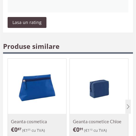
Lasa un rating
Produse similare
Geanta cosmetica
Geanta cosmetice Chloe
Zomoco
€
0
€
0
87
91
(
€
1
cu TVA)
(
€
1
cu TVA)
05
10