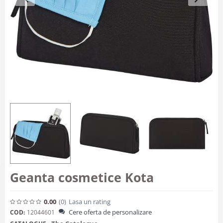
Geanta cosmetice Kota
0.00
(0
)
Lasa un rating
Cere oferta de personalizare
COD:
12044601