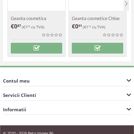
Geanta cosmetica
Geanta cosmetice Chloe
Zomoco
€
0
€
0
87
91
(
€
1
cu TVA)
(
€
1
cu TVA)
05
10
Contul meu
Servicii Clienti
Informatii
© 2020 - 2026 Beta Impex 96.