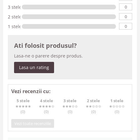
0
3 stele
0
2 stele
0
1 stele
Ati folosit produsul?
Lasa-ne o parere despre produs.
Lasa un rating
Vezi recenzii cu:
5 stele
4 stele
3 stele
2 stele
1 stele
(0
)
(0
)
(0
)
(0
)
(0
)
Vezi toate recenziile