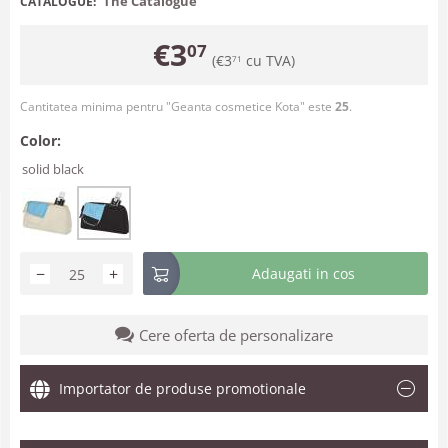
The Catalogue
CATALOGUE:
€
3
07
(
€
3
cu TVA)
71
Cantitatea minima pentru "Geanta cosmetice Kota" este
25
.
Color:
solid black
−
+
Adaugati in cos
Cere oferta de personalizare
Importator de produse promotionale