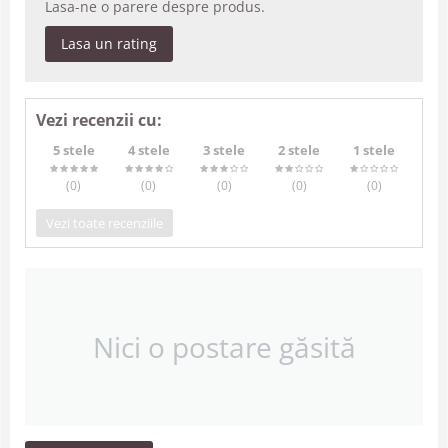
Lasa-ne o parere despre produs.
Lasa un rating
Vezi recenzii cu:
5 stele
4 stele
3 stele
2 stele
1 stele
(0
)
(0
)
(0
)
(0
)
(0
)
Vezi toate recenziile
Nici o postare găsită