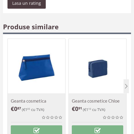
Lasa un rating
Produse similare
Geanta cosmetica
Geanta cosmetice Chloe
Zomoco
€
0
€
0
87
91
(
€
1
cu TVA)
(
€
1
cu TVA)
05
10