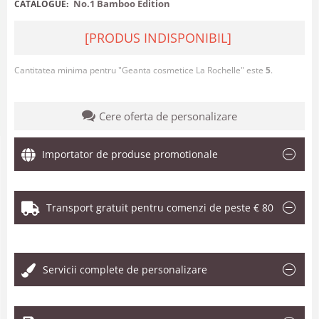
No.1 Bamboo Edition
CATALOGUE:
[PRODUS INDISPONIBIL]
Cantitatea minima pentru "Geanta cosmetice La Rochelle" este
5
.
Cere oferta de personalizare
Importator de produse promotionale
Transport gratuit pentru comenzi de peste € 80
.
Servicii complete de personalizare