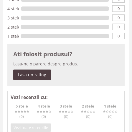
0
4 stele
0
3 stele
0
2 stele
0
1 stele
Ati folosit produsul?
Lasa-ne o parere despre produs.
Lasa un rating
Vezi recenzii cu:
5 stele
4 stele
3 stele
2 stele
1 stele
(0
)
(0
)
(0
)
(0
)
(0
)
Vezi toate recenziile