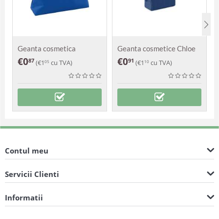
Geanta cosmetica
Geanta cosmetice Chloe
Zomoco
€
0
€
0
87
91
(
€
1
cu TVA)
(
€
1
cu TVA)
05
10
Contul meu
Servicii Clienti
Informatii