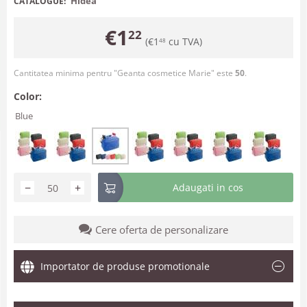
Hidea
CATALOGUE:
€
1
22
(
€
1
cu TVA)
48
Cantitatea minima pentru "Geanta cosmetice Marie" este
50
.
Color:
Blue
−
+
Adaugati in cos
Cere oferta de personalizare
Importator de produse promotionale