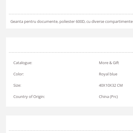
Geanta pentru documente, poliester 600D, cu diverse compartimente cu
Catalogue:
More & Gift
Color:
Royal blue
Size:
40X10X32 CM
Country of Origin:
China (Prc)