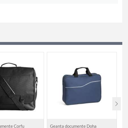
umente Corfu
Geanta documente Doha
Ge