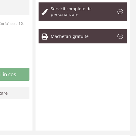
Servicii complete de
personalizare
Corfu" este
10
.
Machetari gratuite
 in cos
zare