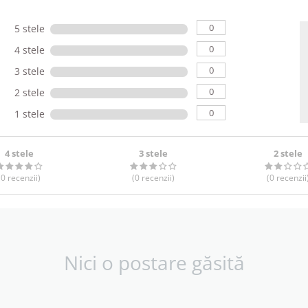
0
5 stele
0
4 stele
0
3 stele
0
2 stele
0
1 stele
4 stele
3 stele
2 stele
(0
recenzii
)
(0
recenzii
)
(0
recenzii
Nici o postare găsită