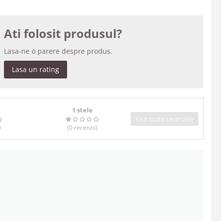
Ati folosit produsul?
Lasa-ne o parere despre produs.
Lasa un rating
1 stele
Vezi toate recenziile
)
(0
recenzii
)