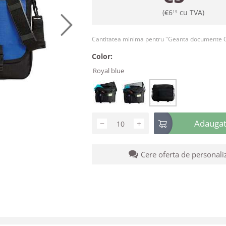
(
€
6
cu TVA)
15
Cantitatea minima pentru "Geanta documente 
Color:
Royal blue
Adaugati
−
+
Cere oferta de personali