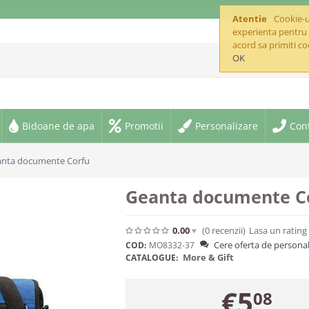
offic
Atentie
Cookie-ur
experienta pentru 
acord sa primiti co
OK
Toate cate
Bidoane de apa
Promotii
Personalizare
Con
nta documente Corfu
Geanta documente C
0.00
(0
recenzii
)
Lasa un rating
Cere oferta de personal
COD:
MO8332-37
More & Gift
CATALOGUE:
€
5
08