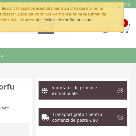
e@betaimpex.ro
Mobil: +40 722 287 335
Telefon: +40 21 320 03 15
×
ile sunt folosite pe acest site pentru a oferi cea mai buna
utilizator. Daca veti continua, vom presupune ca sunteti de
okie-uri de pe acest site.
Politica de confidentialitate
0
goriile
tact
orfu
Importator de produse
promotionale
izare
Transport gratuit pentru
comenzi de peste € 80
.