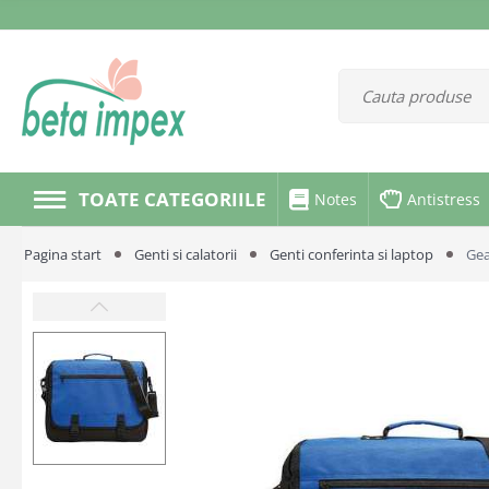
TOATE CATEGORIILE
Notes
Antistress
Pagina start
Genti si calatorii
Genti conferinta si laptop
Gea