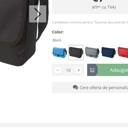
(
€
9
cu TVA)
40
Cantitatea minima pentru "Geanta documente
Color:
Black
Adaugati
−
+
Cere oferta de personali