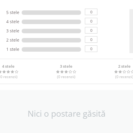
0
5 stele
0
4 stele
0
3 stele
0
2 stele
0
1 stele
4 stele
3 stele
2 stele
(0
recenzii
)
(0
recenzii
)
(0
recenzii
Nici o postare găsită