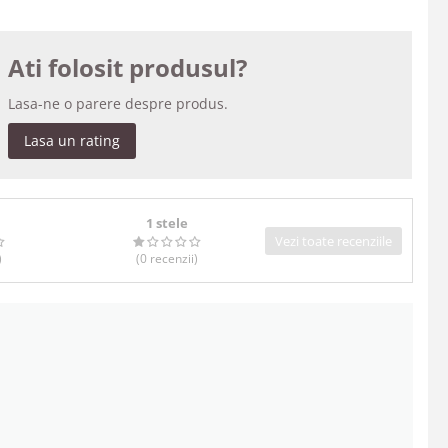
Ati folosit produsul?
Lasa-ne o parere despre produs.
Lasa un rating
1 stele
Vezi toate recenziile
)
(0
recenzii
)