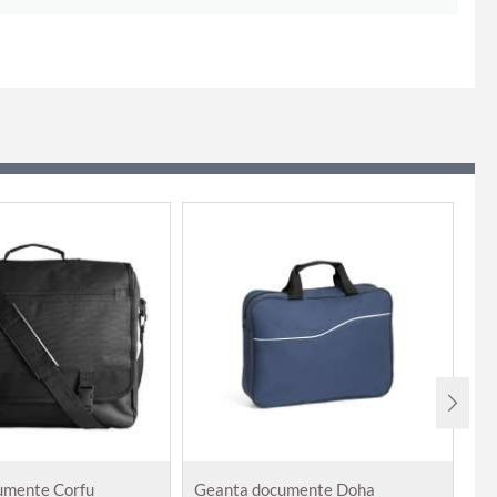
umente Corfu
Geanta documente Doha
Ge