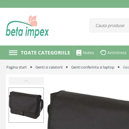
TOATE CATEGORIILE
Notes
Antistress
Pagina start
Genti si calatorii
Genti conferinta si laptop
Ge