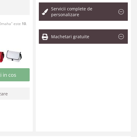
Servicii complete de
personalizare
 Omaha" este
10
.
Machetari gratuite
 in cos
zare