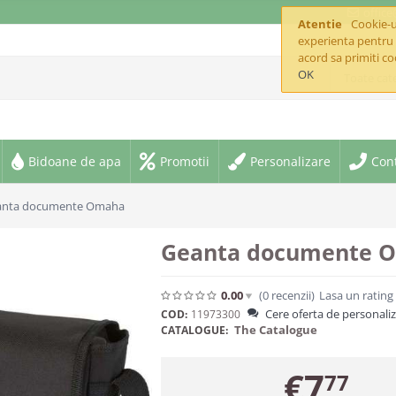
offic
Atentie
Cookie-ur
experienta pentru 
acord sa primiti co
OK
Toate cate
Bidoane de apa
Promotii
Personalizare
Con
anta documente Omaha
Geanta documente 
0.00
(0
recenzii
)
Lasa un rating
Cere oferta de personali
COD:
11973300
The Catalogue
CATALOGUE:
€
7
77