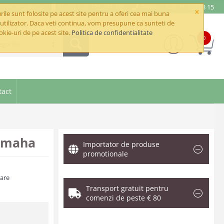
e@betaimpex.ro
Mobil: +40 722 287 335
Telefon: +40 21 320 03 15
×
ile sunt folosite pe acest site pentru a oferi cea mai buna
utilizator. Daca veti continua, vom presupune ca sunteti de
okie-uri de pe acest site.
Politica de confidentialitate
0
goriile
tact
Omaha
Importator de produse
promotionale
zare
Transport gratuit pentru
comenzi de peste € 80
.