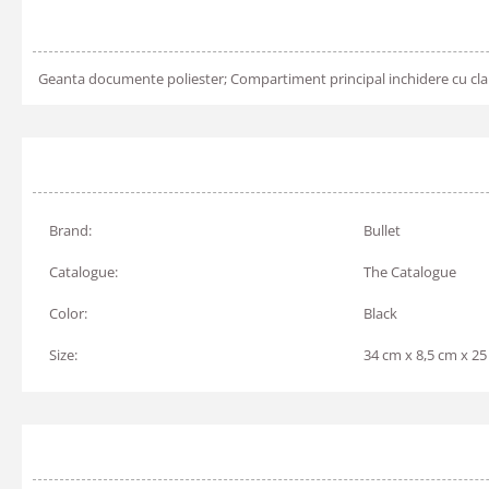
Geanta documente poliester; Compartiment principal inchidere cu cla
Brand:
Bullet
Catalogue:
The Catalogue
Color:
Black
Size:
34 cm x 8,5 cm x 2