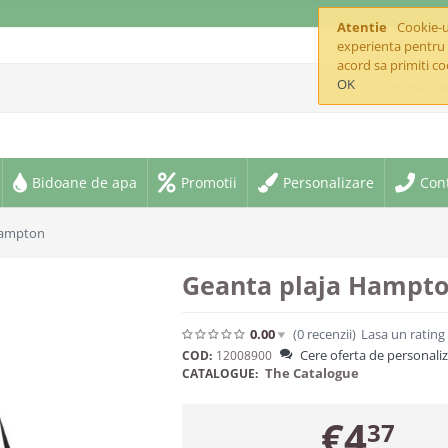
offic
Atentie
Cookie-ur
experienta pentru 
acord sa primiti co
OK
Toate cate
Bidoane de apa
Promotii
Personalizare
Con
Hampton
Geanta plaja Hampt
0.00
(0
recenzii
)
Lasa un rating
Cere oferta de personali
COD:
12008900
The Catalogue
CATALOGUE:
€
4
37