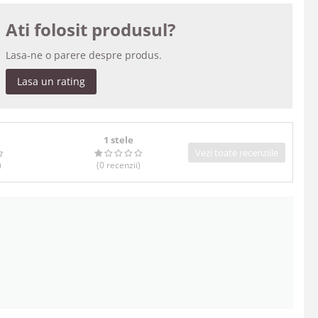
Ati folosit produsul?
Lasa-ne o parere despre produs.
Lasa un rating
1 stele
Vezi toate recenziile
)
(0
recenzii
)