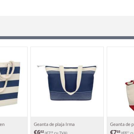
ven
Geanta de plaja Irma
Geanta de p
€
6
€
7
02
03
(
€
7
cu TVA)
(
€
8
cu
28
51