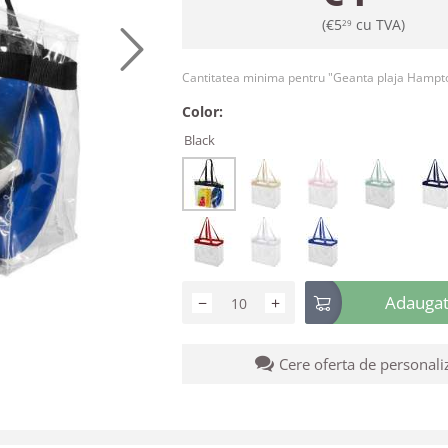
(
€
5
cu TVA)
29
Cantitatea minima pentru "Geanta plaja Hampt
Color:
Black
Adaugati
−
+
Cere oferta de personali