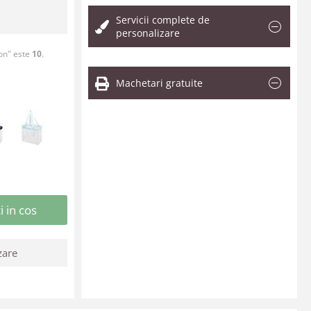
Servicii complete de
personalizare
on" este
10
.
Machetari gratuite
 in cos
zare