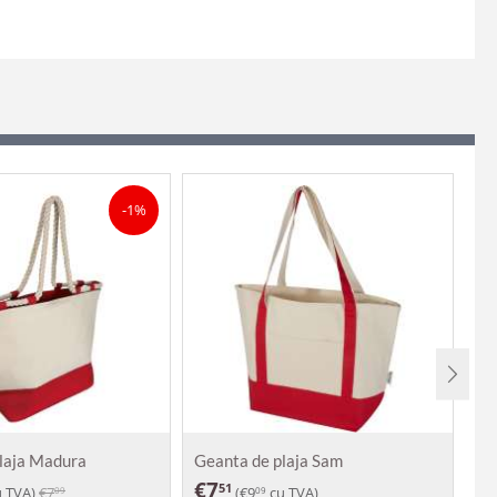
-1%
laja Madura
Geanta de plaja Sam
Sa
€
7
€
51
 TVA)
€
7
(
€
9
cu TVA)
09
09