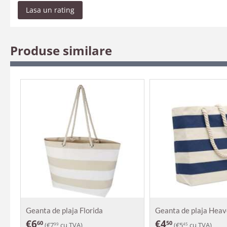
Lasa un rating
Produse similare
Geanta de plaja Florida
Geanta de plaja Hea
€
6
€
4
60
50
(
€
7
cu TVA)
(
€
5
cu TVA)
99
45