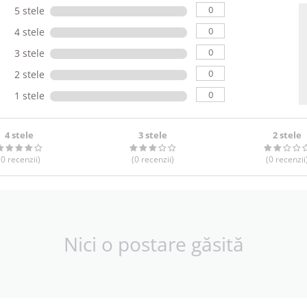
0
5 stele
0
4 stele
0
3 stele
0
2 stele
0
1 stele
4 stele
3 stele
2 stele
(0
recenzii
)
(0
recenzii
)
(0
recenzii
Nici o postare găsită