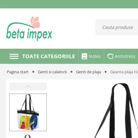
TOATE CATEGORIILE
Notes
Antistress
Pagina start
Genti si calatorii
Genti de plaja
Geanta plaja 