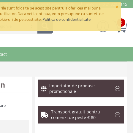
e@betaimpex.ro
Mobil: +40 722 287 335
Telefon: +40 21 320 03 15
×
ile sunt folosite pe acest site pentru a oferi cea mai buna
utilizator. Daca veti continua, vom presupune ca sunteti de
okie-uri de pe acest site.
Politica de confidentialitate
0
goriile
tact
on
Importator de produse
promotionale
zare
Transport gratuit pentru
comenzi de peste € 80
.