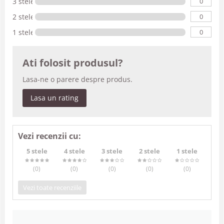
0
3 stele
0
2 stele
0
1 stele
Ati folosit produsul?
Lasa-ne o parere despre produs.
Lasa un rating
Vezi recenzii cu:
5 stele
4 stele
3 stele
2 stele
1 stele
(0
)
(0
)
(0
)
(0
)
(0
)
Vezi toate recenziile