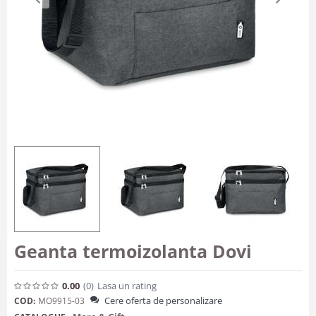
Geanta termoizolanta Dovi
0.00
(0
)
Lasa un rating
Cere oferta de personalizare
COD:
MO9915-03