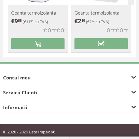
Geanta termoizolanta
Geanta termoizolanta
Cairo
Delhi
€
9
€
2
88
10
(
€
11
cu TVA)
(
€
2
cu TVA)
95
54
Contul meu
Servicii Clienti
Informatii
© 2020 - 2026 Beta Impex 96.