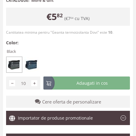
More & Gift
CATALOGUE:
€
5
82
(
€
7
cu TVA)
04
Cantitatea minima pentru "Geanta termoizolanta Dovi" este
10
.
Color:
Black
−
+
Adaugati in cos
Cere oferta de personalizare
Importator de produse promotionale