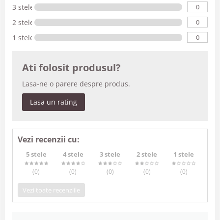
0
3 stele
0
2 stele
0
1 stele
Ati folosit produsul?
Lasa-ne o parere despre produs.
Lasa un rating
Vezi recenzii cu:
5 stele
4 stele
3 stele
2 stele
1 stele
(0
)
(0
)
(0
)
(0
)
(0
)
Vezi toate recenziile