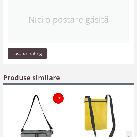
Nici o postare găsită
Lasa un rating
Produse similare
-8%