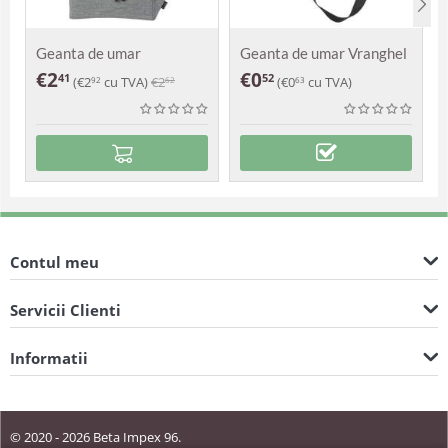
Geanta de umar
Geanta de umar Vranghel
Alexandra
€
2
€
0
41
52
(
€
2
cu TVA)
€
2
(
€
0
cu TVA)
92
62
63
Contul meu
Servicii Clienti
Informatii
© 2020 - 2026 Beta Impex 96.