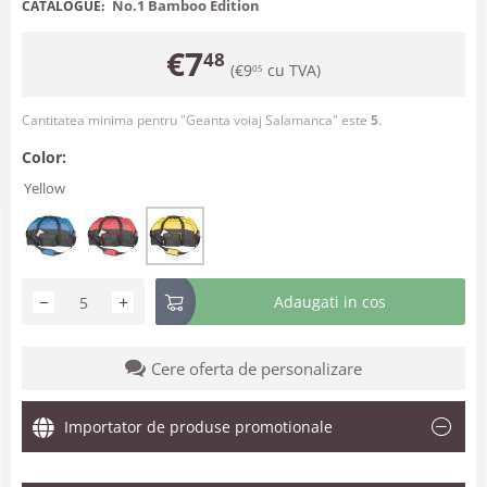
No.1 Bamboo Edition
CATALOGUE:
€
7
48
(
€
9
cu TVA)
05
Cantitatea minima pentru "Geanta voiaj Salamanca" este
5
.
Color:
Yellow
−
+
Adaugati in cos
Cere oferta de personalizare
Importator de produse promotionale