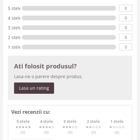
0
5 stele
0
4 stele
0
3 stele
0
2 stele
0
1 stele
Ati folosit produsul?
Lasa-ne o parere despre produs.
Lasa un rating
Vezi recenzii cu:
5 stele
4 stele
3 stele
2 stele
1 stele
(0
)
(0
)
(0
)
(0
)
(0
)