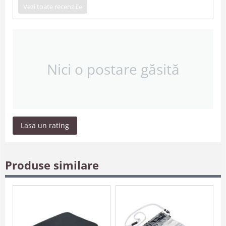
Vezi toate recenziile
Nici o postare găsită
Lasa un rating
Produse similare