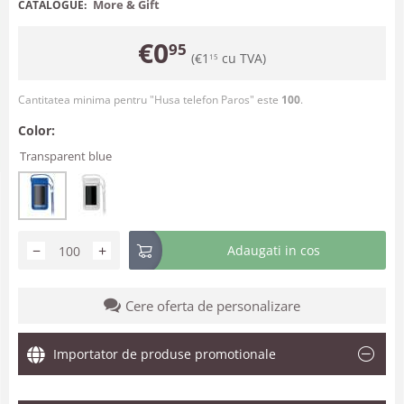
More & Gift
CATALOGUE:
€
0
95
(
€
1
cu TVA)
15
Cantitatea minima pentru "Husa telefon Paros" este
100
.
Color:
Transparent blue
−
+
Adaugati in cos
Cere oferta de personalizare
Importator de produse promotionale