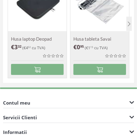
Husa laptop Deopad
Husa tableta Savai
€
3
€
0
32
95
(
€
4
cu TVA)
(
€
1
cu TVA)
02
15
Contul meu
Servicii Clienti
Informatii