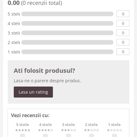
0.00
(0 recenzii total)
0
5 stele
0
4 stele
0
3 stele
0
2 stele
0
1 stele
Ati folosit produsul?
Lasa-ne o parere despre produs.
Lasa un rating
Vezi recenzii cu:
5 stele
4 stele
3 stele
2 stele
1 stele
(0
)
(0
)
(0
)
(0
)
(0
)