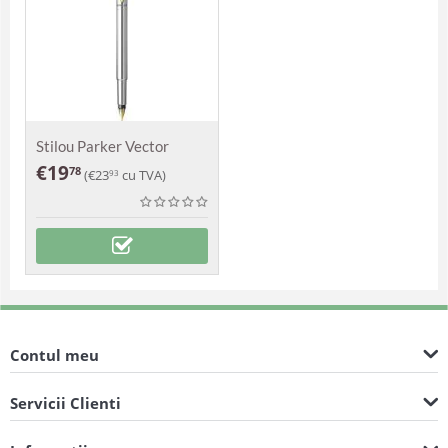
Stilou Parker Vector
Royal SS
€
19
78
(
€
23
cu TVA)
93
Contul meu
Servicii Clienti