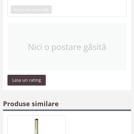
Vezi toate recenziile
Nici o postare găsită
Lasa un rating
Produse similare