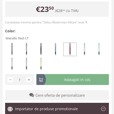
€
23
50
(
€
28
cu TVA)
44
Cantitatea minima pentru "Stilou Waterman Allure" este
1
.
Color:
Metallic Red CT
−
+
Adaugati in cos
Cere oferta de personalizare
Importator de produse promotionale