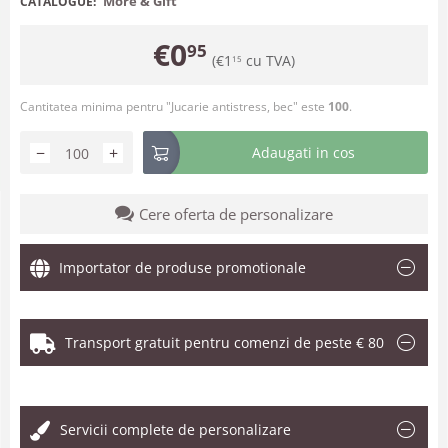
More & Gift
CATALOGUE:
€
0
95
(
€
1
cu TVA)
15
Cantitatea minima pentru "Jucarie antistress, bec" este
100
.
−
+
Adaugati in cos
Cere oferta de personalizare
Importator de produse promotionale
Transport gratuit pentru comenzi de peste € 80
.
Servicii complete de personalizare