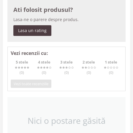
Ati folosit produsul?
Lasa-ne o parere despre produs.
Lasa un rating
Vezi recenzii cu:
5 stele
4 stele
3 stele
2 stele
1 stele
(0
)
(0
)
(0
)
(0
)
(0
)
Vezi toate recenziile
Nici o postare găsită