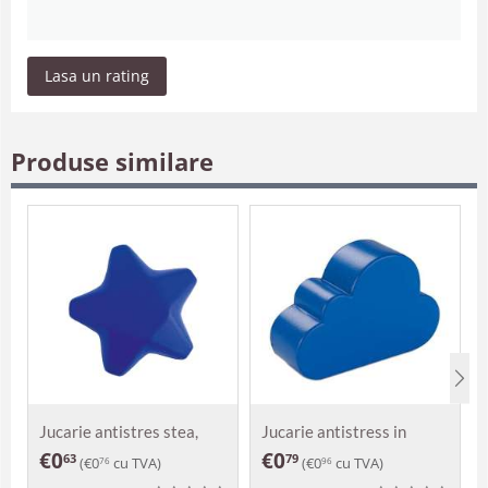
Lasa un rating
Produse similare
Jucarie antistres stea,
Jucarie antistress in
Astra
forma de nor
€
0
€
0
63
79
(
€
0
cu TVA)
(
€
0
cu TVA)
76
96