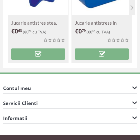
Jucarie antistres stea,
Jucarie antistress in
Astra
forma de nor
€
0
€
0
63
79
(
€
0
cu TVA)
(
€
0
cu TVA)
76
96
Contul meu
Servicii Clienti
Informatii