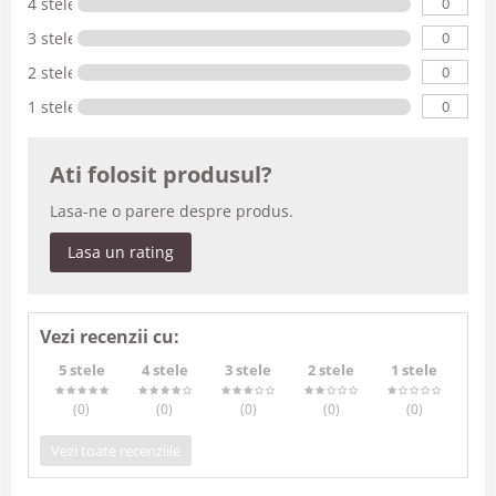
0
4 stele
0
3 stele
0
2 stele
0
1 stele
Ati folosit produsul?
Lasa-ne o parere despre produs.
Lasa un rating
Vezi recenzii cu:
5 stele
4 stele
3 stele
2 stele
1 stele
(0
)
(0
)
(0
)
(0
)
(0
)
Vezi toate recenziile