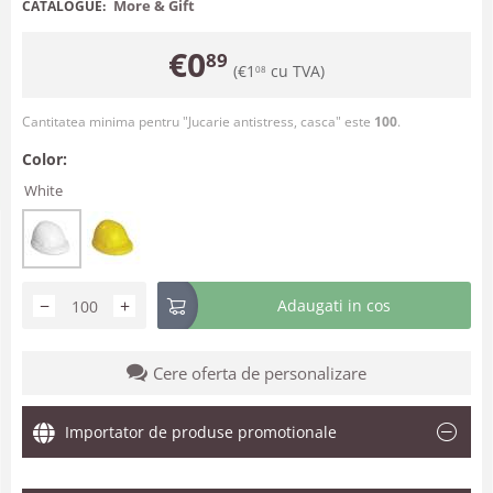
More & Gift
CATALOGUE:
€
0
89
(
€
1
cu TVA)
08
Cantitatea minima pentru "Jucarie antistress, casca" este
100
.
Color:
White
−
+
Adaugati in cos
Cere oferta de personalizare
Importator de produse promotionale