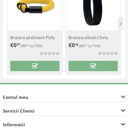
Bratara plutitoare Polly
Bratara silicon Clivia
€
0
€
0
77
16
(
€
0
cu TVA)
(
€
0
cu TVA)
93
19
Contul meu
Servicii Clienti
Informatii