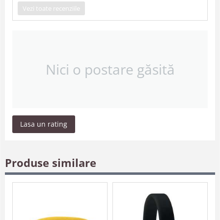
Vezi toate recenziile
Nici o postare găsită
Lasa un rating
Produse similare