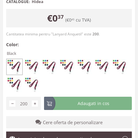
Hidea
CATALOGUE:
€
0
37
(
€
0
cu TVA)
45
Cantitatea minima pentru "Lanyard Anquetil" este
200
.
Color:
Black
−
+
Adaugati in cos
Cere oferta de personalizare