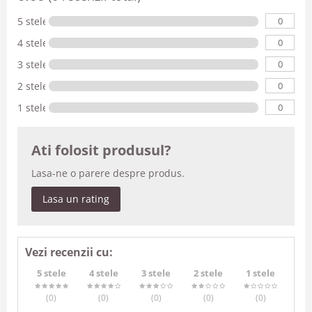
0
5 stele
0
4 stele
0
3 stele
0
2 stele
0
1 stele
Ati folosit produsul?
Lasa-ne o parere despre produs.
Lasa un rating
Vezi recenzii cu:
5 stele
4 stele
3 stele
2 stele
1 stele
(0
)
(0
)
(0
)
(0
)
(0
)