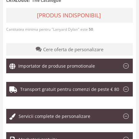
The Catalogue
CATALOGUE:
[PRODUS INDISPONIBIL]
Cantitatea minima pentru "Lanyard Dylan" este
50
.
Cere oferta de personalizare
Importator de produse promotionale
Transport gratuit pentru comenzi de peste € 80
.
Servicii complete de personalizare