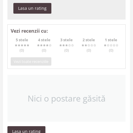
Lasa un rating
Vezi recenzii cu:
5 stele
4 stele
3 stele
2 stele
1 stele
(0
)
(0
)
(0
)
(0
)
(0
)
Vezi toate recenziile
Nici o postare găsită
Lasa un rating