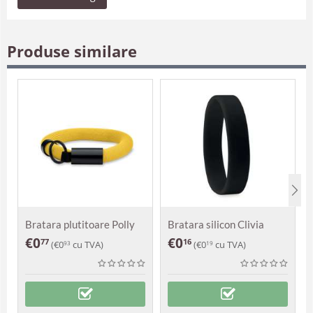
Produse similare
Bratara plutitoare Polly
Bratara silicon Clivia
€
0
€
0
77
16
(
€
0
cu TVA)
(
€
0
cu TVA)
93
19