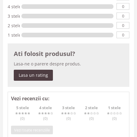
0
4 stele
0
3 stele
0
2 stele
0
1 stele
Ati folosit produsul?
Lasa-ne o parere despre produs.
Lasa un rating
Vezi recenzii cu:
5 stele
4 stele
3 stele
2 stele
1 stele
(0
)
(0
)
(0
)
(0
)
(0
)
Vezi toate recenziile