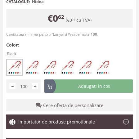
Hidea
CATALOGUE:
€
0
62
(
€
0
cu TVA)
75
Cantitatea minima pentru "Lanyard Weave" este
100
.
Color:
Black
−
+
Adaugati in cos
Cere oferta de personalizare
Importator de produse promotionale